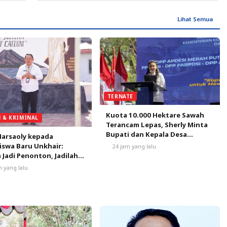
Lihat Semua
TERNATE
Kuota 10.000 Hektare Sawah
 & KRIMINAL
Terancam Lepas, Sherly Minta
Bupati dan Kepala Desa
Marsaoly kepada
Bergerak Satu Bulan
swa Baru Unkhair:
24 jam yang lalu
Selamatkan Peluang Emas
 Jadi Penonton, Jadilah
erak Masa Depan
m yang lalu
e dan Maluku Utara