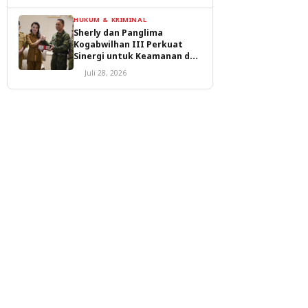
HUKUM & KRIMINAL
Sherly dan Panglima
Kogabwilhan III Perkuat
Sinergi untuk Keamanan dan
Pembangunan Malut
Juli 28, 2026