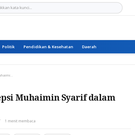
Politik
Pendidikan & Kesehatan
Daerah
PN Ternate Tolak Eksepsi Muhaimin Syarif dalam Kasus Suap
epsi Muhaimin Syarif dalam
T
1 menit membaca