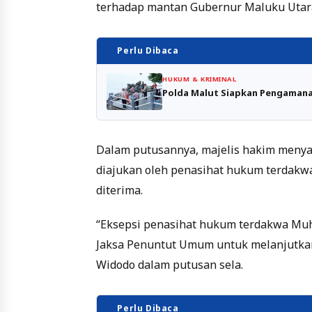
terhadap mantan Gubernur Maluku Utara
Perlu Dibaca
HUKUM & KRIMINAL
Polda Malut Siapkan Pengamanan
Dalam putusannya, majelis hakim menya
diajukan oleh penasihat hukum terdakwa
diterima.
“Eksepsi penasihat hukum terdakwa Muh
Jaksa Penuntut Umum untuk melanjutkan
Widodo dalam putusan sela.
Perlu Dibaca