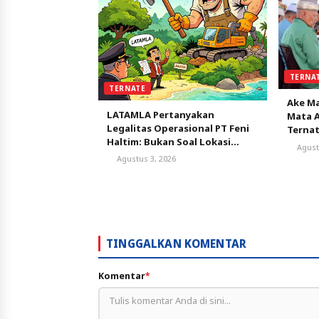
TERNA
TERNATE
Ake Ma
LATAMLA Pertanyakan
Mata A
Legalitas Operasional PT Feni
Terna
Haltim: Bukan Soal Lokasi
Agust
AMDAL, tapi Status
Agustus 3, 2026
Persetujuan Lingkungan
TINGGALKAN KOMENTAR
Komentar
*