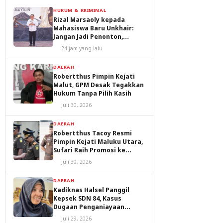
HUKUM & KRIMINAL
Rizal Marsaoly kepada
Mahasiswa Baru Unkhair:
Jangan Jadi Penonton,
Jadilah Penggerak Masa
24 jam yang lalu
Depan Ternate dan Maluku
Utara
DAERAH
Robertthus Pimpin Kejati
Malut, GPM Desak Tegakkan
Hukum Tanpa Pilih Kasih
Juli 30, 2026
DAERAH
Robertthus Tacoy Resmi
Pimpin Kejati Maluku Utara,
Sufari Raih Promosi ke
Kejaksaan Agung
Juli 30, 2026
DAERAH
Kadiknas Halsel Panggil
Kepsek SDN 84, Kasus
Dugaan Penganiayaan
Diproses
Juli 29, 2026