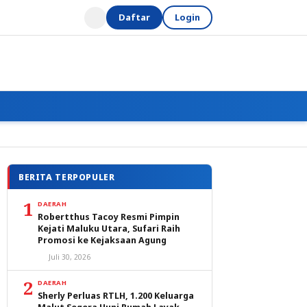
Daftar
Login
BERITA TERPOPULER
1
DAERAH
Robertthus Tacoy Resmi Pimpin
Kejati Maluku Utara, Sufari Raih
Promosi ke Kejaksaan Agung
Juli 30, 2026
2
DAERAH
Sherly Perluas RTLH, 1.200 Keluarga