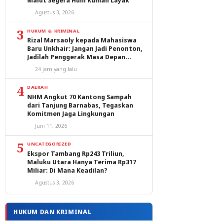
Malut Segera Huni Rumah Layak
Agustus 3, 2026
3
HUKUM & KRIMINAL
Rizal Marsaoly kepada Mahasiswa
Baru Unkhair: Jangan Jadi Penonton,
Jadilah Penggerak Masa Depan
Ternate dan Maluku Utara
24 jam yang lalu
4
DAERAH
NHM Angkut 70 Kantong Sampah
dari Tanjung Barnabas, Tegaskan
Komitmen Jaga Lingkungan
Juni 11, 2026
5
UNCATEGORIZED
Ekspor Tambang Rp243 Triliun,
Maluku Utara Hanya Terima Rp317
Miliar: Di Mana Keadilan?
Agustus 3, 2026
HUKUM DAN KRIMINAL