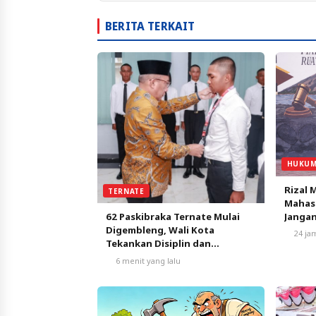
BERITA TERKAIT
HUKUM
Rizal 
TERNATE
Mahasi
Jangan
62 Paskibraka Ternate Mulai
Pengg
Digembleng, Wali Kota
24 ja
Ternat
Tekankan Disiplin dan
Nasionalisme
6 menit yang lalu