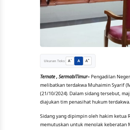
−
+
A
A
A
Ukuran Teks:
Ternate , SermabiTimur–
Pengadilan Negeri
melibatkan terdakwa Muhaimin Syarif (M
(21/10/2024). Dalam sidang tersebut, ma
diajukan tim penasihat hukum terdakwa.
Sidang yang dipimpin oleh hakim ketua 
memutuskan untuk menolak keberatan Mu