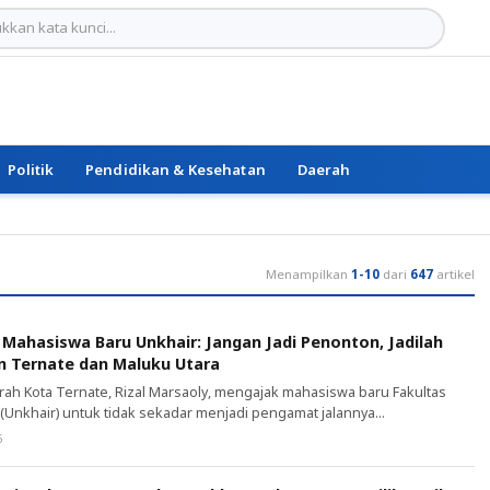
Politik
Pendidikan & Kesehatan
Daerah
Menampilkan
1-10
dari
647
artikel
 Mahasiswa Baru Unkhair: Jangan Jadi Penonton, Jadilah
 Ternate dan Maluku Utara
ah Kota Ternate, Rizal Marsaoly, mengajak mahasiswa baru Fakultas
(Unkhair) untuk tidak sekadar menjadi pengamat jalannya
ntangan keterbatasan sumber daya manusia yang masih dihadapi
6
wa generasi muda harus tampil sebagai pelaku perubahan yang aktif
mbangun Kota Ternate dan Provinsi Maluku […]