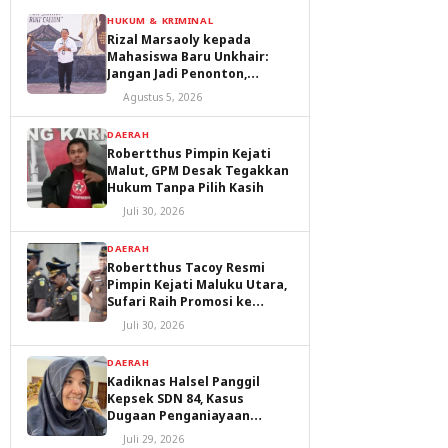
HUKUM & KRIMINAL
Rizal Marsaoly kepada
Mahasiswa Baru Unkhair:
Jangan Jadi Penonton,
Jadilah Penggerak Masa
Agustus 5, 2026
Depan Ternate dan Maluku
Utara
DAERAH
Robertthus Pimpin Kejati
Malut, GPM Desak Tegakkan
Hukum Tanpa Pilih Kasih
Juli 30, 2026
DAERAH
Robertthus Tacoy Resmi
Pimpin Kejati Maluku Utara,
Sufari Raih Promosi ke
Kejaksaan Agung
Juli 30, 2026
DAERAH
Kadiknas Halsel Panggil
Kepsek SDN 84, Kasus
Dugaan Penganiayaan
Diproses
Juli 29, 2026