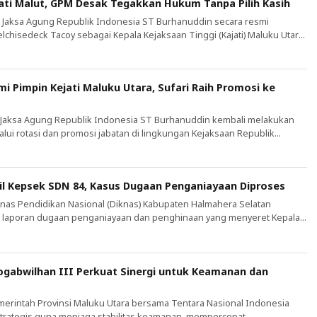
ati Malut, GPM Desak Tegakkan Hukum Tanpa Pilih Kasih
– Jaksa Agung Republik Indonesia ST Burhanuddin secara resmi
hisedeck Tacoy sebagai Kepala Kejaksaan Tinggi (Kajati) Maluku Utara.
am Keputusan Jaksa Agung RI Nomor 879 Tahun 2026 tanggal 29 Juli 2026
 struktural di lingkungan Kejaksaan Republik Indonesia. Robertthus
i Direktur E pada Jaksa […]
i Pimpin Kejati Maluku Utara, Sufari Raih Promosi ke
 Jaksa Agung Republik Indonesia ST Burhanuddin kembali melakukan
lui rotasi dan promosi jabatan di lingkungan Kejaksaan Republik
ntian penting yang terjadi adalah pada posisi Kepala Kejaksaan Tinggi
dasarkan Keputusan Jaksa Agung RI Nomor 879 Tahun 2026 tanggal 29 Juli
ck Tacoy, S.H., […]
il Kepsek SDN 84, Kasus Dugaan Penganiayaan Diproses
nas Pendidikan Nasional (Diknas) Kabupaten Halmahera Selatan
 laporan dugaan penganiayaan dan penghinaan yang menyeret Kepala
Rahma Bani. Kepala Dinas Pendidikan Nasional Halmahera Selatan, Siti
 pihaknya telah menindaklanjuti informasi tersebut dengan
Usaha (TU) untuk segera melayangkan surat panggilan klarifikasi
ogabwilhan III Perkuat Sinergi untuk Keamanan dan
merintah Provinsi Maluku Utara bersama Tentara Nasional Indonesia
strategis guna menjaga stabilitas keamanan, mempercepat