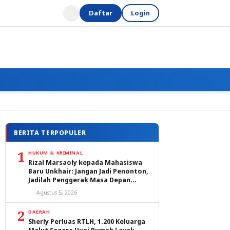
Daftar
Login
BERITA TERPOPULER
1
HUKUM & KRIMINAL
Rizal Marsaoly kepada Mahasiswa
Baru Unkhair: Jangan Jadi Penonton,
Jadilah Penggerak Masa Depan
Ternate dan Maluku Utara
Agustus 5, 2026
2
DAERAH
Sherly Perluas RTLH, 1.200 Keluarga