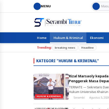
MENU
Home
Hukum & Kriminal
Ekonomi
Trending:
breaking news
Headline
KATEGORI "HUKUM & KRIMINAL"
Rizal Marsaoly kepada
Penggerak Masa Depan
TERNATE — Sekretaris Daer
Hukum Universitas Khairun 
pembangunan. Di tengah ta
HUKUM & KRIMINAL
Serambi
Agustus 5, 202
daerah, ia menegaskan bah
mengambil peran dalam me