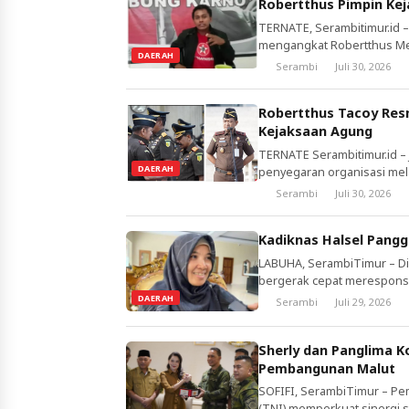
Robertthus Pimpin Kej
TERNATE, Serambitimur.id 
mengangkat Robertthus Melc
DAERAH
Keputusan ini tertuang dal
Serambi
Juli 30, 2026
tentang pergantian jabatan
sebelumnya menjabat sebaga
Robertthus Tacoy Resm
Kejaksaan Agung
TERNATE Serambitimur.id –
DAERAH
penyegaran organisasi mela
Indonesia. Salah satu perga
Serambi
Juli 30, 2026
(Kajati) Maluku Utara. Ber
2026, Robertthus Melchisede
Kadiknas Halsel Pangg
LABUHA, SerambiTimur – Di
bergerak cepat merespons
SDN 84 Halmahera Selatan, 
DAERAH
Serambi
Juli 29, 2026
Khodijah, M.Ag, memastikan
memerintahkan bagian Tata 
Sherly dan Panglima K
kepada Rahma […]
Pembangunan Malut
SOFIFI, SerambiTimur – Pe
(TNI) memperkuat sinergi 