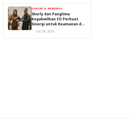
HUKUM & KRIMINAL
Sherly dan Panglima
Kogabwilhan III Perkuat
Sinergi untuk Keamanan dan
Pembangunan Malut
Juli 28, 2026