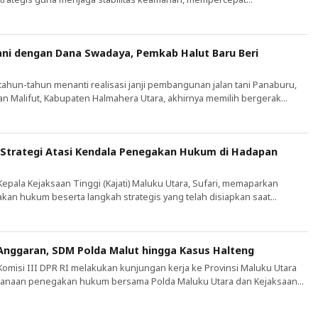
meningkatkan perlindungan bagi masyarakat. Komitmen tersebut
 Gubernur Maluku Utara, Sherly Tjoanda, bersama Panglima Komando
n (Kogabwilhan) III, Letjen TNI Lucky Avianto, di Kantor Gubernur
ani dengan Dana Swadaya, Pemkab Halut Baru Beri
hun-tahun menanti realisasi janji pembangunan jalan tani Panaburu,
an Malifut, Kabupaten Halmahera Utara, akhirnya memilih bergerak
epastian dari pemerintah, masyarakat Desa Tomabaru, Desa Sosol, dan
oyong mengumpulkan dana swadaya untuk membangun akses jalan
itas pertanian mereka. Jalan tani yang […]
 Strategi Atasi Kendala Penegakan Hukum di Hadapan
pala Kejaksaan Tinggi (Kajati) Maluku Utara, Sufari, memaparkan
kan hukum beserta langkah strategis yang telah disiapkan saat
omisi III DPR RI di Ternate, Kamis (23/7/2026). Pertemuan yang
 itu menjadi forum evaluasi pelaksanaan penegakan hukum terpadu di
ungan kerja tersebut turut […]
 Anggaran, SDM Polda Malut hingga Kasus Halteng
misi III DPR RI melakukan kunjungan kerja ke Provinsi Maluku Utara
sanaan penegakan hukum bersama Polda Maluku Utara dan Kejaksaan
a. Pertemuan yang berlangsung di Hotel Bela, Ternate, Kamis (23/7/2026),
tegis, mulai dari serapan anggaran, keterbatasan personel dan sarana