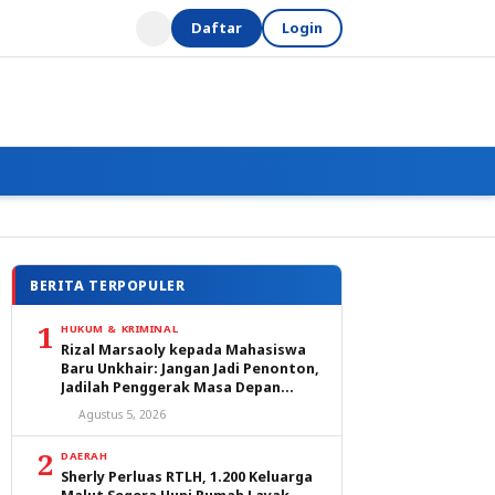
Daftar
Login
BERITA TERPOPULER
1
HUKUM & KRIMINAL
Rizal Marsaoly kepada Mahasiswa
Baru Unkhair: Jangan Jadi Penonton,
Jadilah Penggerak Masa Depan
Ternate dan Maluku Utara
Agustus 5, 2026
2
DAERAH
Sherly Perluas RTLH, 1.200 Keluarga