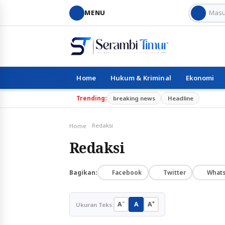
MENU
Home
Hukum & Kriminal
Ekonomi
Trending:
breaking news
Headline
Redaksi
Home
Redaksi
Bagikan:
Facebook
Twitter
What
−
+
A
A
A
Ukuran Teks: