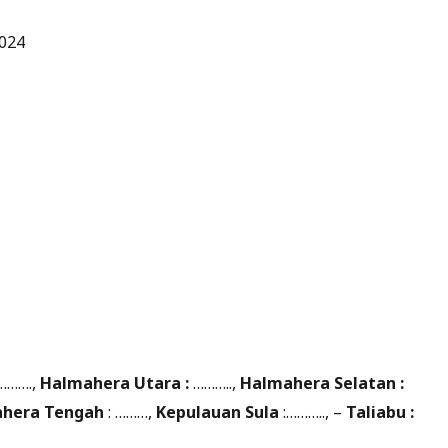
024
 ……….,
Halmahera Utara :
………..,
Halmahera Selatan :
hera Tengah
: ………,
Kepulauan Sula
:……….., –
Taliabu :