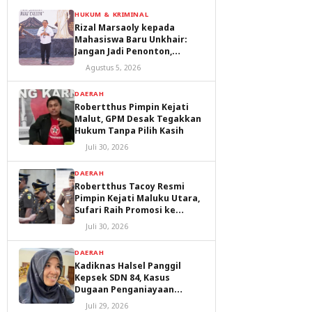
HUKUM & KRIMINAL
Rizal Marsaoly kepada
Mahasiswa Baru Unkhair:
Jangan Jadi Penonton,
Jadilah Penggerak Masa
Agustus 5, 2026
Depan Ternate dan Maluku
Utara
DAERAH
Robertthus Pimpin Kejati
Malut, GPM Desak Tegakkan
Hukum Tanpa Pilih Kasih
Juli 30, 2026
DAERAH
Robertthus Tacoy Resmi
Pimpin Kejati Maluku Utara,
Sufari Raih Promosi ke
Kejaksaan Agung
Juli 30, 2026
DAERAH
Kadiknas Halsel Panggil
Kepsek SDN 84, Kasus
Dugaan Penganiayaan
Diproses
Juli 29, 2026