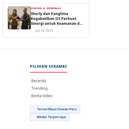
HUKUM & KRIMINAL
Sherly dan Panglima
Kogabwilhan III Perkuat
Sinergi untuk Keamanan dan
Pembangunan Malut
Juli 28, 2026
PILIHAN SERAMBI
Beranda
Trending
Berita Video
Terverifikasi Dewan Pers
Media Terpercaya