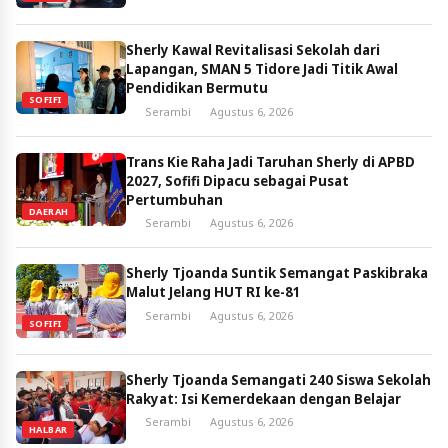
Sherly Kawal Revitalisasi Sekolah dari
Lapangan, SMAN 5 Tidore Jadi Titik Awal
Pendidikan Bermutu
SOFIFI
Serambi
Agustus 6, 2026
Trans Kie Raha Jadi Taruhan Sherly di APBD
2027, Sofifi Dipacu sebagai Pusat
Pertumbuhan
DAERAH
Serambi
Agustus 6, 2026
Sherly Tjoanda Suntik Semangat Paskibraka
Malut Jelang HUT RI ke-81
Serambi
Agustus 6, 2026
SOFIFI
Sherly Tjoanda Semangati 240 Siswa Sekolah
Rakyat: Isi Kemerdekaan dengan Belajar
Serambi
Agustus 6, 2026
HALBAR