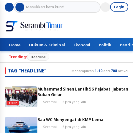
Login
Home
Hukum & Kriminal
Ekonomi
Politik
Pendi
Trending:
Headline
TAG "HEADLINE"
Menampilkan
1-10
dari
708
artikel
Muhammad Sinen Lantik 56 Pejabat: Jabatan
Bukan Gelar
Serambi
6 jam yang lalu
TIKEP
Bau WC Menyengat di KMP Lema
Serambi
6 jam yang lalu