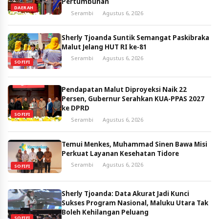
Pertumbuhan
DAERAH
Serambi
Agustus 6, 2026
Sherly Tjoanda Suntik Semangat Paskibraka
Malut Jelang HUT RI ke-81
Serambi
Agustus 6, 2026
SOFIFI
Pendapatan Malut Diproyeksi Naik 22
Persen, Gubernur Serahkan KUA-PPAS 2027
ke DPRD
SOFIFI
Serambi
Agustus 6, 2026
Temui Menkes, Muhammad Sinen Bawa Misi
Perkuat Layanan Kesehatan Tidore
Serambi
Agustus 6, 2026
SOFIFI
Sherly Tjoanda: Data Akurat Jadi Kunci
Sukses Program Nasional, Maluku Utara Tak
Boleh Kehilangan Peluang
SOFIFI