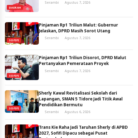
Serambi
Agustus 7, 2026
DAERAH
Pinjaman Rp1 Triliun Malut: Gubernur
Jelaskan, DPRD Masih Sorot Utang
Serambi
Agustus 7, 2026
SOFIFI
Pinjaman Rp1 Triliun Disorot, DPRD Malut
Pertanyakan Pemerataan Proyek
Serambi
Agustus 7, 2026
SOFIFI
Sherly Kawal Revitalisasi Sekolah dari
Lapangan, SMAN 5 Tidore Jadi Titik Awal
Pendidikan Bermutu
SOFIFI
Serambi
Agustus 6, 2026
Trans Kie Raha Jadi Taruhan Sherly di APBD
2027, Sofifi Dipacu sebagai Pusat