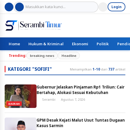
Login
Home
Hukum & Kriminal
Ekonomi
Politik
Pendi
Trending:
breaking news
Headline
KATEGORI "SOFIFI"
Menampilkan
1-10
dari
737
artikel
Gubernur Jelaskan Pinjaman Rp1 Triliun: Cair
Bertahap, Alokasi Sesuai Kebutuhan
Serambi
Agustus 7, 2026
DAERAH
GPM Desak Kejati Malut Usut Tuntas Dugaan
Kasus Sarmin