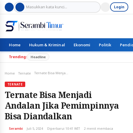
Login
Home
Hukum & Kriminal
Ekonomi
Politik
Pendi
Trending:
Headline
Ternate Bisa Menjadi Andalan Jika Pemimpinnya Bisa Diandalkan
Home
Ternate
TERNATE
Ternate Bisa Menjadi
Andalan Jika Pemimpinnya
Bisa Diandalkan
Serambi
Juli 5, 2024
Diperbarui 10:41 WIT
2 menit membaca