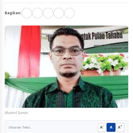
Bagikan:
Muamil Sunan
−
+
A
A
A
Ukuran Teks: