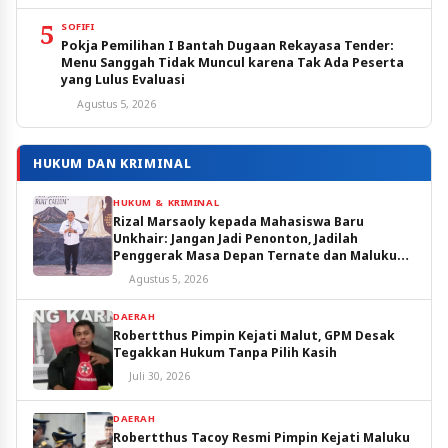
5
SOFIFI
Pokja Pemilihan I Bantah Dugaan Rekayasa Tender:
Menu Sanggah Tidak Muncul karena Tak Ada Peserta
yang Lulus Evaluasi
Agustus 5, 2026
HUKUM DAN KRIMINAL
HUKUM & KRIMINAL
Rizal Marsaoly kepada Mahasiswa Baru
Unkhair: Jangan Jadi Penonton, Jadilah
Penggerak Masa Depan Ternate dan Maluku
Utara
Agustus 5, 2026
DAERAH
Robertthus Pimpin Kejati Malut, GPM Desak
Tegakkan Hukum Tanpa Pilih Kasih
Juli 30, 2026
DAERAH
Robertthus Tacoy Resmi Pimpin Kejati Maluku