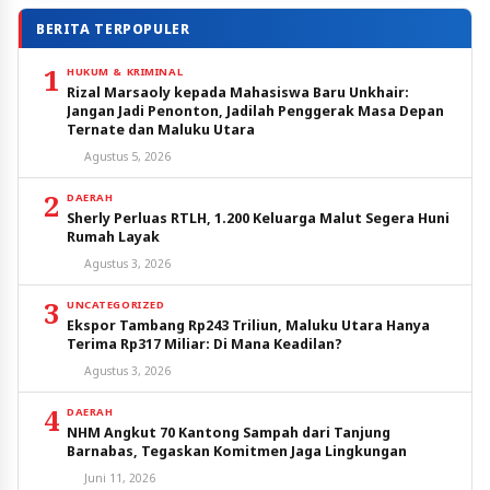
BERITA TERPOPULER
1
HUKUM & KRIMINAL
Rizal Marsaoly kepada Mahasiswa Baru Unkhair:
Jangan Jadi Penonton, Jadilah Penggerak Masa Depan
Ternate dan Maluku Utara
Agustus 5, 2026
2
DAERAH
Sherly Perluas RTLH, 1.200 Keluarga Malut Segera Huni
Rumah Layak
Agustus 3, 2026
3
UNCATEGORIZED
Ekspor Tambang Rp243 Triliun, Maluku Utara Hanya
Terima Rp317 Miliar: Di Mana Keadilan?
Agustus 3, 2026
4
DAERAH
NHM Angkut 70 Kantong Sampah dari Tanjung
Barnabas, Tegaskan Komitmen Jaga Lingkungan
Juni 11, 2026