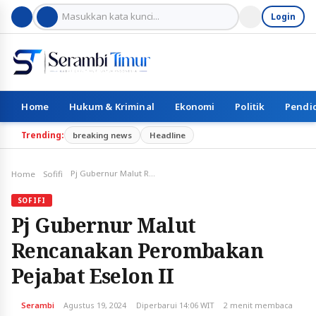
Login
Home
Hukum & Kriminal
Ekonomi
Politik
Pendi
Trending:
breaking news
Headline
Pj Gubernur Malut Rencanakan Perombakan Pejabat Eselon II
Home
Sofifi
SOFIFI
Pj Gubernur Malut
Rencanakan Perombakan
Pejabat Eselon II
Serambi
Agustus 19, 2024
Diperbarui 14:06 WIT
2 menit membaca