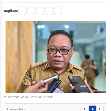
Bagikan:
PJ. Gubernu Malut, Samsudin A Kadir
−
+
A
A
A
Ukuran Teks: