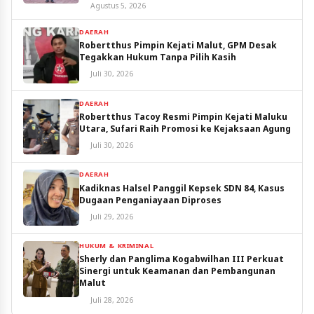
Utara
Agustus 5, 2026
DAERAH
Robertthus Pimpin Kejati Malut, GPM Desak
Tegakkan Hukum Tanpa Pilih Kasih
Juli 30, 2026
DAERAH
Robertthus Tacoy Resmi Pimpin Kejati Maluku
Utara, Sufari Raih Promosi ke Kejaksaan Agung
Juli 30, 2026
DAERAH
Kadiknas Halsel Panggil Kepsek SDN 84, Kasus
Dugaan Penganiayaan Diproses
Juli 29, 2026
HUKUM & KRIMINAL
Sherly dan Panglima Kogabwilhan III Perkuat
Sinergi untuk Keamanan dan Pembangunan
Malut
Juli 28, 2026