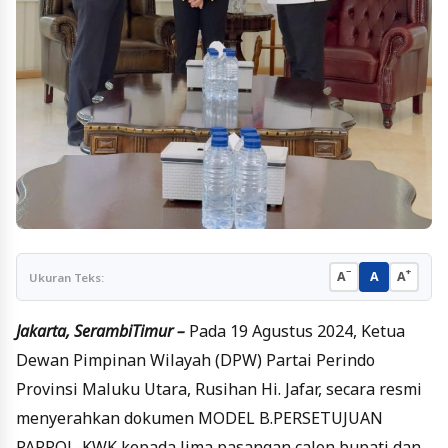
−
+
A
A
A
Ukuran Teks:
Jakarta, SerambiTimur –
Pada 19 Agustus 2024, Ketua
Dewan Pimpinan Wilayah (DPW) Partai Perindo
Provinsi Maluku Utara, Rusihan Hi. Jafar, secara resmi
menyerahkan dokumen MODEL B.PERSETUJUAN
PARPOL-KWK kepada lima pasangan calon bupati dan