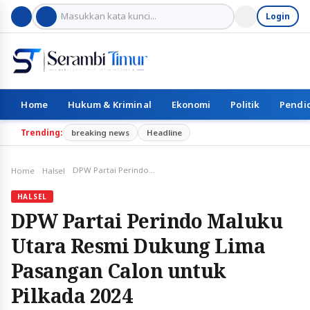
Login
Home
Hukum & Kriminal
Ekonomi
Politik
Pendi
Trending:
breaking news
Headline
DPW Partai Perindo Maluku Utara Resmi Dukung Lima Pasangan Calon untuk Pilkada 2024
Home
Halsel
HALSEL
DPW Partai Perindo Maluku
Utara Resmi Dukung Lima
Pasangan Calon untuk
Pilkada 2024