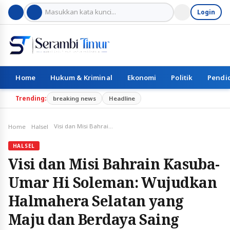
Login
Home
Hukum & Kriminal
Ekonomi
Politik
Pendi
Trending:
breaking news
Headline
Visi dan Misi Bahrain Kasuba-Umar Hi Soleman: Wujudkan Halmahera Selatan yang Maju dan Berdaya Saing
Home
Halsel
HALSEL
Visi dan Misi Bahrain Kasuba-
Umar Hi Soleman: Wujudkan
Halmahera Selatan yang
Maju dan Berdaya Saing