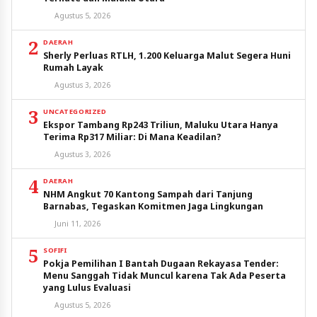
Agustus 5, 2026
2
DAERAH
Sherly Perluas RTLH, 1.200 Keluarga Malut Segera Huni
Rumah Layak
Agustus 3, 2026
3
UNCATEGORIZED
Ekspor Tambang Rp243 Triliun, Maluku Utara Hanya
Terima Rp317 Miliar: Di Mana Keadilan?
Agustus 3, 2026
4
DAERAH
NHM Angkut 70 Kantong Sampah dari Tanjung
Barnabas, Tegaskan Komitmen Jaga Lingkungan
Juni 11, 2026
5
SOFIFI
Pokja Pemilihan I Bantah Dugaan Rekayasa Tender:
Menu Sanggah Tidak Muncul karena Tak Ada Peserta
yang Lulus Evaluasi
Agustus 5, 2026