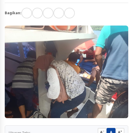
Bagikan:
−
+
A
A
A
Ukuran Teks: