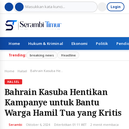
Login
Home
Hukum & Kriminal
Ekonomi
Politik
Pendi
Trending:
breaking news
Headline
Bahrain Kasuba Hentikan Kampanye untuk Bantu Warga Hamil Tua yang Kritis
Home
Halsel
HALSEL
Bahrain Kasuba Hentikan
Kampanye untuk Bantu
Warga Hamil Tua yang Kritis
Serambi
Oktober 6, 2024
Diterbitkan 01:11 WIT
2 menit membaca