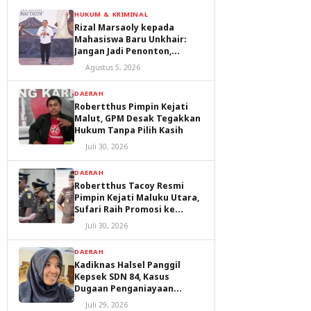
HUKUM & KRIMINAL
Rizal Marsaoly kepada
Mahasiswa Baru Unkhair:
Jangan Jadi Penonton,
Jadilah Penggerak Masa
Agustus 5, 2026
Depan Ternate dan Maluku
Utara
DAERAH
Robertthus Pimpin Kejati
Malut, GPM Desak Tegakkan
Hukum Tanpa Pilih Kasih
Juli 30, 2026
DAERAH
Robertthus Tacoy Resmi
Pimpin Kejati Maluku Utara,
Sufari Raih Promosi ke
Kejaksaan Agung
Juli 30, 2026
DAERAH
Kadiknas Halsel Panggil
Kepsek SDN 84, Kasus
Dugaan Penganiayaan
Diproses
Juli 29, 2026