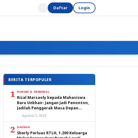
Daftar
Login
BERITA TERPOPULER
1
HUKUM & KRIMINAL
Rizal Marsaoly kepada Mahasiswa
Baru Unkhair: Jangan Jadi Penonton,
Jadilah Penggerak Masa Depan
Ternate dan Maluku Utara
Agustus 5, 2026
2
DAERAH
Sherly Perluas RTLH, 1.200 Keluarga