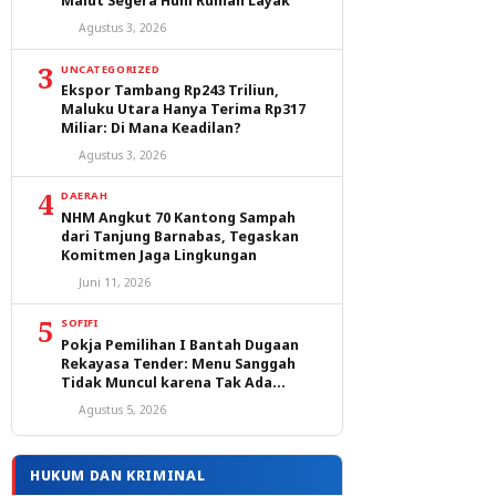
Malut Segera Huni Rumah Layak
Agustus 3, 2026
3
UNCATEGORIZED
Ekspor Tambang Rp243 Triliun,
Maluku Utara Hanya Terima Rp317
Miliar: Di Mana Keadilan?
Agustus 3, 2026
4
DAERAH
NHM Angkut 70 Kantong Sampah
dari Tanjung Barnabas, Tegaskan
Komitmen Jaga Lingkungan
Juni 11, 2026
5
SOFIFI
Pokja Pemilihan I Bantah Dugaan
Rekayasa Tender: Menu Sanggah
Tidak Muncul karena Tak Ada
Peserta yang Lulus Evaluasi
Agustus 5, 2026
HUKUM DAN KRIMINAL