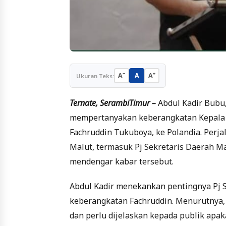
−
+
A
A
A
Ukuran Teks:
Ternate, SerambiTimur –
Abdul Kadir Bubu,
mempertanyakan keberangkatan Kepala D
Fachruddin Tukuboya, ke Polandia. Perja
Malut, termasuk Pj Sekretaris Daerah M
mendengar kabar tersebut.
Abdul Kadir menekankan pentingnya Pj Se
keberangkatan Fachruddin. Menurutnya, p
dan perlu dijelaskan kepada publik apaka