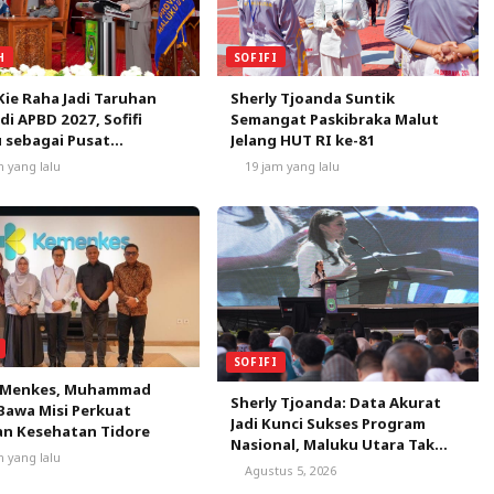
SOFIFI
H
Sherly Tjoanda Suntik
Kie Raha Jadi Taruhan
Semangat Paskibraka Malut
 di APBD 2027, Sofifi
Jelang HUT RI ke-81
 sebagai Pusat
mbuhan
19 jam yang lalu
m yang lalu
SOFIFI
 Menkes, Muhammad
Sherly Tjoanda: Data Akurat
Bawa Misi Perkuat
Jadi Kunci Sukses Program
an Kesehatan Tidore
Nasional, Maluku Utara Tak
m yang lalu
Boleh Kehilangan Peluang
Agustus 5, 2026