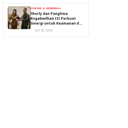
HUKUM & KRIMINAL
Sherly dan Panglima
Kogabwilhan III Perkuat
Sinergi untuk Keamanan dan
Pembangunan Malut
Juli 28, 2026