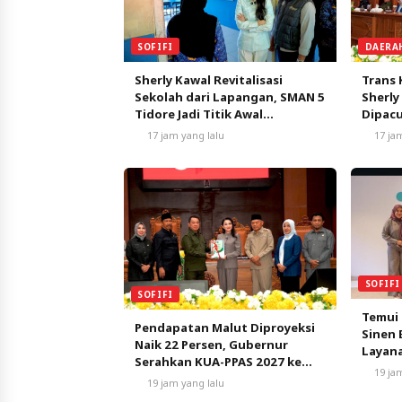
SOFIFI
DAERA
Sherly Kawal Revitalisasi
Trans 
Sekolah dari Lapangan, SMAN 5
Sherly
Tidore Jadi Titik Awal
Dipacu
Pendidikan Bermutu
Pertu
17 jam yang lalu
17 ja
SOFIFI
SOFIFI
Temui
Pendapatan Malut Diproyeksi
Sinen 
Naik 22 Persen, Gubernur
Layan
Serahkan KUA-PPAS 2027 ke
19 ja
DPRD
19 jam yang lalu