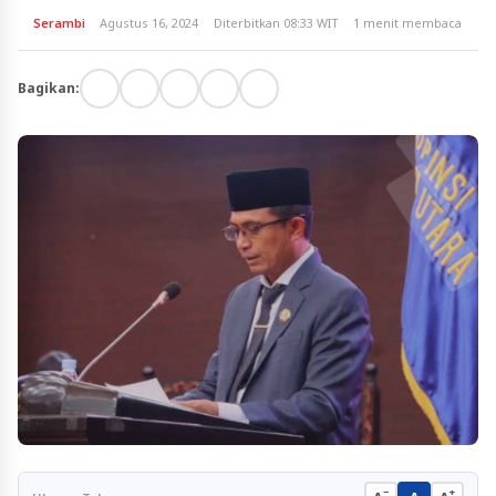
Serambi
Agustus 16, 2024
Diterbitkan 08:33 WIT
1 menit membaca
Bagikan:
−
+