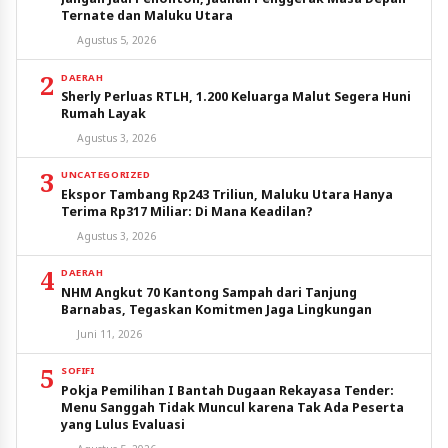
Ternate dan Maluku Utara
Agustus 5, 2026
2
DAERAH
Sherly Perluas RTLH, 1.200 Keluarga Malut Segera Huni
Rumah Layak
Agustus 3, 2026
3
UNCATEGORIZED
Ekspor Tambang Rp243 Triliun, Maluku Utara Hanya
Terima Rp317 Miliar: Di Mana Keadilan?
Agustus 3, 2026
4
DAERAH
NHM Angkut 70 Kantong Sampah dari Tanjung
Barnabas, Tegaskan Komitmen Jaga Lingkungan
Juni 11, 2026
5
SOFIFI
Pokja Pemilihan I Bantah Dugaan Rekayasa Tender:
Menu Sanggah Tidak Muncul karena Tak Ada Peserta
yang Lulus Evaluasi