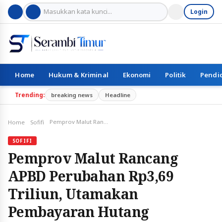
Login
Home
Hukum & Kriminal
Ekonomi
Politik
Pendi
Trending:
breaking news
Headline
Pemprov Malut Rancang APBD Perubahan Rp3,69 Triliun, Utamakan Pembayaran Hutang
Home
Sofifi
SOFIFI
Pemprov Malut Rancang
APBD Perubahan Rp3,69
Triliun, Utamakan
Pembayaran Hutang