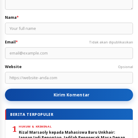
Nama
*
Email
*
Tidak akan dipublikasikan
Website
Opsional
Kirim Komentar
BERITA TERPOPULER
1
HUKUM & KRIMINAL
Rizal Marsaoly kepada Mahasiswa Baru Unkhair:
Jangan Jadi Penonton, Jadilah Penggerak Masa Depan