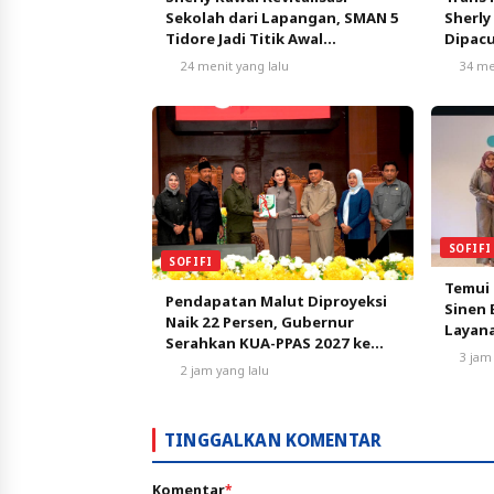
Sekolah dari Lapangan, SMAN 5
Sherly
Tidore Jadi Titik Awal
Dipacu
Pendidikan Bermutu
Pertu
24 menit yang lalu
34 me
SOFIFI
SOFIFI
Temui
Pendapatan Malut Diproyeksi
Sinen 
Naik 22 Persen, Gubernur
Layan
Serahkan KUA-PPAS 2027 ke
3 jam
DPRD
2 jam yang lalu
TINGGALKAN KOMENTAR
Komentar
*