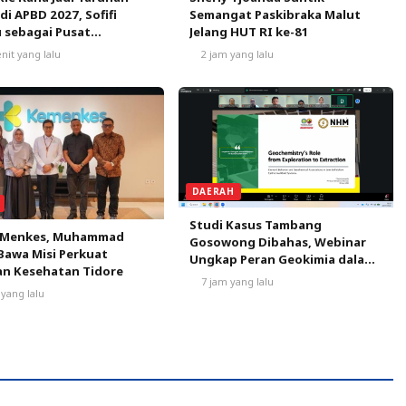
Semangat Paskibraka Malut
 di APBD 2027, Sofifi
Jelang HUT RI ke-81
 sebagai Pusat
mbuhan
2 jam yang lalu
nit yang lalu
DAERAH
Studi Kasus Tambang
 Menkes, Muhammad
Gosowong Dibahas, Webinar
Bawa Misi Perkuat
Ungkap Peran Geokimia dalam
an Kesehatan Tidore
Menemukan Cadangan Emas
7 jam yang lalu
 yang lalu