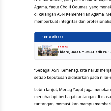
Agama, Yaqut Cholil Qoumas, yang meneka
di kalangan ASN Kementerian Agama. Me
memperkuat integritas dan profesionali
Perlu Dibaca
DAERAH
Tidore Juara Umum Atletik POP
“Sebagai ASN Kemenag, kita harus menj
setiap keputusan didasarkan pada nilai-n
Lebih lanjut, Menag Yaqut juga meneka
menghadapi berbagai tantangan di masa 
tantangan, memastikan mampu memberik