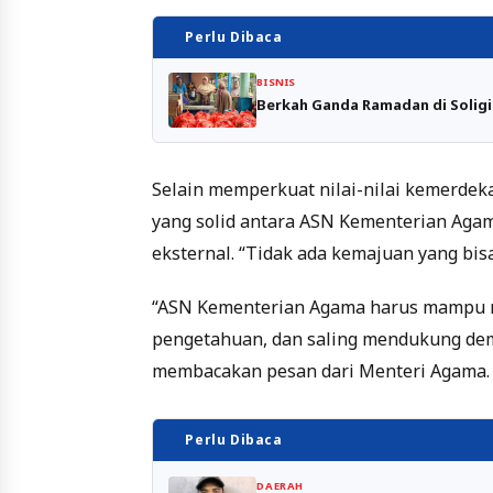
Perlu Dibaca
BISNIS
Berkah Ganda Ramadan di Solig
Selain memperkuat nilai-nilai kemerdek
yang solid antara ASN Kementerian Agam
eksternal. “Tidak ada kemajuan yang bisa
“ASN Kementerian Agama harus mampu m
pengetahuan, dan saling mendukung demi 
membacakan pesan dari Menteri Agama.
Perlu Dibaca
DAERAH