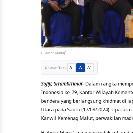
H. Amar Manaf
−
+
A
A
A
Ukuran Teks:
Sofifi, SrrambiTimur-
Dalam rangka memper
Indonesia ke-79, Kantor Wilayah Kemen
bendera yang berlangsung khidmat di l
Utara pada Sabtu (17/08/2024). Upacara i
Kanwil Kemenag Malut, perwakilan madr
H. Amar Manaf, yang bertindak sebagai 