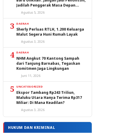
Baru Unkhair: Jangan Jadi Penonton,
Jadilah Penggerak Masa Depan
Ternate dan Maluku Utara
Agustus 5, 2026
3
DAERAH
Sherly Perluas RTLH, 1.200 Keluarga
Malut Segera Huni Rumah Layak
Agustus 3, 2026
4
DAERAH
NHM Angkut 70 Kantong Sampah
dari Tanjung Barnabas, Tegaskan
Komitmen Jaga Lingkungan
Juni 11, 2026
5
UNCATEGORIZED
Ekspor Tambang Rp243 Triliun,
Maluku Utara Hanya Terima Rp317
Miliar: Di Mana Keadilan?
Agustus 3, 2026
HUKUM DAN KRIMINAL