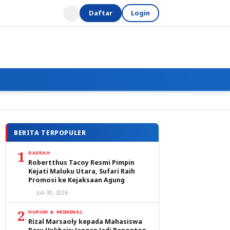
Daftar
Login
BERITA TERPOPULER
1
DAERAH
Robertthus Tacoy Resmi Pimpin
Kejati Maluku Utara, Sufari Raih
Promosi ke Kejaksaan Agung
Juli 30, 2026
2
HUKUM & KRIMINAL
Rizal Marsaoly kepada Mahasiswa