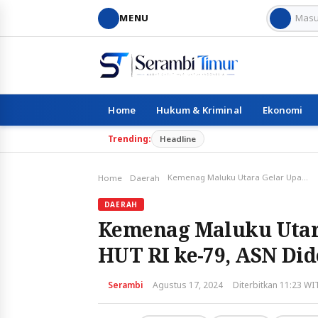
MENU
Home
Hukum & Kriminal
Ekonomi
Trending:
Headline
Kemenag Maluku Utara Gelar Upacara Peringatan HUT RI ke-79, ASN Didorong Perkuat Integritas
Home
Daerah
DAERAH
Kemenag Maluku Utar
HUT RI ke-79, ASN Did
Serambi
Agustus 17, 2024
Diterbitkan 11:23 WI