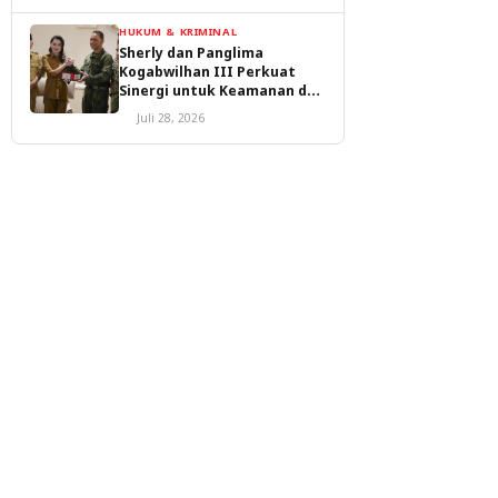
HUKUM & KRIMINAL
Sherly dan Panglima
Kogabwilhan III Perkuat
Sinergi untuk Keamanan dan
Pembangunan Malut
Juli 28, 2026