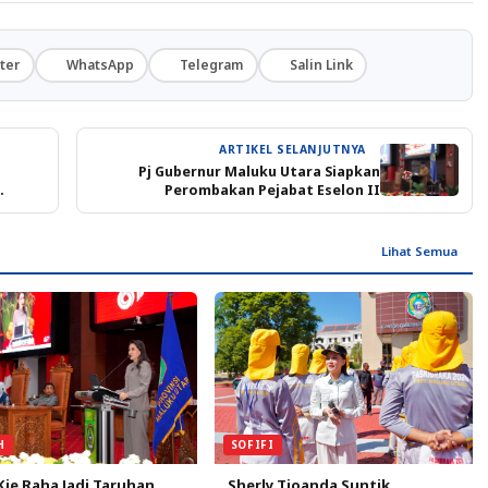
ter
WhatsApp
Telegram
Salin Link
ARTIKEL SELANJUTNYA
Pj Gubernur Maluku Utara Siapkan
Perombakan Pejabat Eselon II
Lihat Semua
SOFIFI
H
Sherly Tjoanda Suntik
Kie Raha Jadi Taruhan