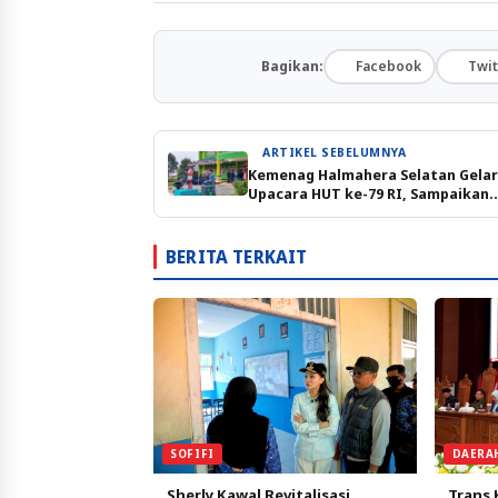
Bagikan:
Facebook
Twit
ARTIKEL SEBELUMNYA
Kemenag Halmahera Selatan Gelar
Upacara HUT ke-79 RI, Sampaikan
Amanah Menag
BERITA TERKAIT
SOFIFI
DAERA
Sherly Kawal Revitalisasi
Trans 