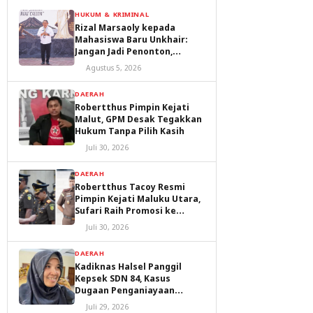
HUKUM & KRIMINAL
Rizal Marsaoly kepada
Mahasiswa Baru Unkhair:
Jangan Jadi Penonton,
Jadilah Penggerak Masa
Agustus 5, 2026
Depan Ternate dan Maluku
Utara
DAERAH
Robertthus Pimpin Kejati
Malut, GPM Desak Tegakkan
Hukum Tanpa Pilih Kasih
Juli 30, 2026
DAERAH
Robertthus Tacoy Resmi
Pimpin Kejati Maluku Utara,
Sufari Raih Promosi ke
Kejaksaan Agung
Juli 30, 2026
DAERAH
Kadiknas Halsel Panggil
Kepsek SDN 84, Kasus
Dugaan Penganiayaan
Diproses
Juli 29, 2026