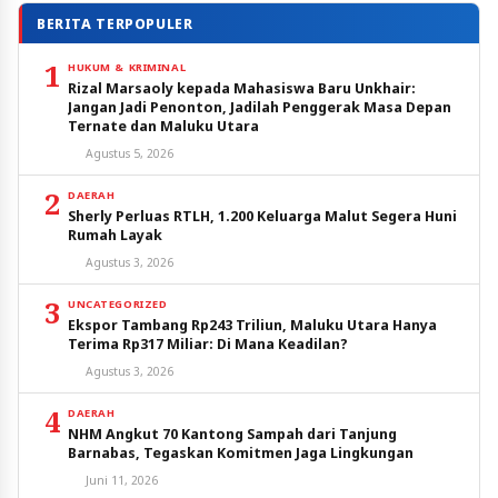
BERITA TERPOPULER
1
HUKUM & KRIMINAL
Rizal Marsaoly kepada Mahasiswa Baru Unkhair:
Jangan Jadi Penonton, Jadilah Penggerak Masa Depan
Ternate dan Maluku Utara
Agustus 5, 2026
2
DAERAH
Sherly Perluas RTLH, 1.200 Keluarga Malut Segera Huni
Rumah Layak
Agustus 3, 2026
3
UNCATEGORIZED
Ekspor Tambang Rp243 Triliun, Maluku Utara Hanya
Terima Rp317 Miliar: Di Mana Keadilan?
Agustus 3, 2026
4
DAERAH
NHM Angkut 70 Kantong Sampah dari Tanjung
Barnabas, Tegaskan Komitmen Jaga Lingkungan
Juni 11, 2026