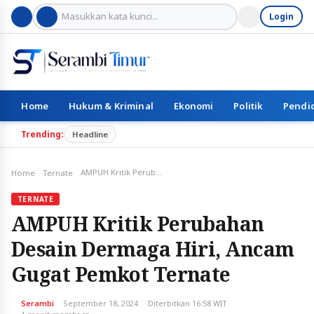
Login
Home
Hukum & Kriminal
Ekonomi
Politik
Pendi
Trending:
Headline
AMPUH Kritik Perubahan Desain Dermaga Hiri, Ancam Gugat Pemkot Ternate
Home
Ternate
TERNATE
AMPUH Kritik Perubahan
Desain Dermaga Hiri, Ancam
Gugat Pemkot Ternate
Serambi
September 18, 2024
Diterbitkan 16:58 WIT