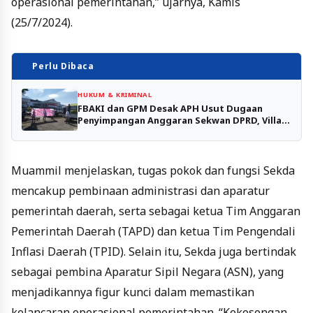
operasional pemerintahan,” ujarnya, Kamis
(25/7/2024).
Perlu Dibaca
HUKUM & KRIMINAL
FBAKI dan GPM Desak APH Usut Dugaan
Penyimpangan Anggaran Sekwan DPRD, Villa
Lago Montana, hingga Kasus Jual Beli Ijazah
Muammil menjelaskan, tugas pokok dan fungsi Sekda
mencakup pembinaan administrasi dan aparatur
pemerintah daerah, serta sebagai ketua Tim Anggaran
Pemerintah Daerah (TAPD) dan ketua Tim Pengendali
Inflasi Daerah (TPID). Selain itu, Sekda juga bertindak
sebagai pembina Aparatur Sipil Negara (ASN), yang
menjadikannya figur kunci dalam memastikan
kelancaran operasional pemerintahan. “Kekosongan