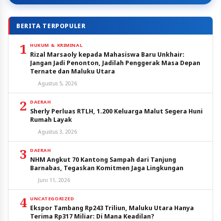
BERITA TERPOPULER
1
HUKUM & KRIMINAL
Rizal Marsaoly kepada Mahasiswa Baru Unkhair:
Jangan Jadi Penonton, Jadilah Penggerak Masa Depan
Ternate dan Maluku Utara
Agustus 5, 2026
2
DAERAH
Sherly Perluas RTLH, 1.200 Keluarga Malut Segera Huni
Rumah Layak
Agustus 3, 2026
3
DAERAH
NHM Angkut 70 Kantong Sampah dari Tanjung
Barnabas, Tegaskan Komitmen Jaga Lingkungan
Juni 11, 2026
4
UNCATEGORIZED
Ekspor Tambang Rp243 Triliun, Maluku Utara Hanya
Terima Rp317 Miliar: Di Mana Keadilan?