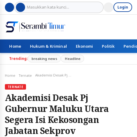
Login
Home
Hukum & Kriminal
Ekonomi
Politik
Pendi
Trending:
breaking news
Headline
Akademisi Desak Pj Gubernur Maluku Utara Segera Isi Kekosongan Jabatan Sekprov
Home
Ternate
TERNATE
Akademisi Desak Pj
Gubernur Maluku Utara
Segera Isi Kekosongan
Jabatan Sekprov