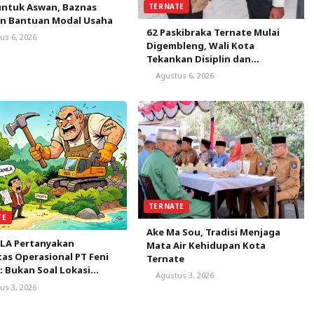
untuk Aswan, Baznas
TERNATE
an Bantuan Modal Usaha
62 Paskibraka Ternate Mulai
us 6, 2026
Digembleng, Wali Kota
Tekankan Disiplin dan
Nasionalisme
Agustus 6, 2026
TERNATE
TE
Ake Ma Sou, Tradisi Menjaga
LA Pertanyakan
Mata Air Kehidupan Kota
tas Operasional PT Feni
Ternate
: Bukan Soal Lokasi
Agustus 3, 2026
 tapi Status
us 3, 2026
tujuan Lingkungan