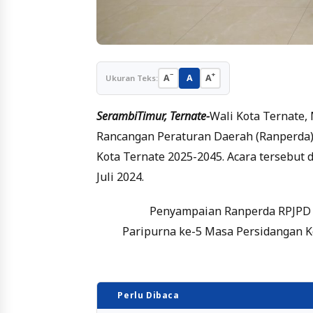
−
+
A
A
A
Ukuran Teks:
SerambiTimur, Ternate-
Wali Kota Ternate,
Rancangan Peraturan Daerah (Ranperda
Kota Ternate 2025-2045. Acara tersebut 
Juli 2024.
Penyampaian Ranperda RPJPD K
Paripurna ke-5 Masa Persidangan Ke
Perlu Dibaca