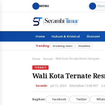
MENU
Home
Hukum & Kriminal
Ekonomi
Trending:
breaking news
Headline
Wali Kota Ternate Resmi Sampaikan RPJPD 2025-2055
Home
Ternate
TERNATE
Wali Kota Ternate Re
Serambi
Juli 15, 2024
Diterbitkan 12:08 WIT
2 
Bagikan:
Facebook
Twitter
What