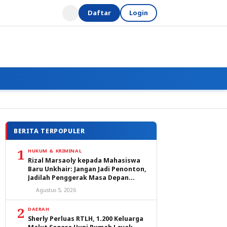
Daftar
Login
BERITA TERPOPULER
1
HUKUM & KRIMINAL
Rizal Marsaoly kepada Mahasiswa
Baru Unkhair: Jangan Jadi Penonton,
Jadilah Penggerak Masa Depan
Ternate dan Maluku Utara
Agustus 5, 2026
2
DAERAH
Sherly Perluas RTLH, 1.200 Keluarga