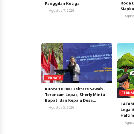
Roda 
Panggilan Ketiga
Siapk
Agustus 7, 2026
Agust
TERNATE
Kuota 10.000 Hektare Sawah
TERNA
Terancam Lepas, Sherly Minta
Bupati dan Kepala Desa
LATAM
Bergerak Satu Bulan
Agustus 5, 2026
Legali
Selamatkan Peluang Emas
Haltim
AMDAL,
Agust
Perse