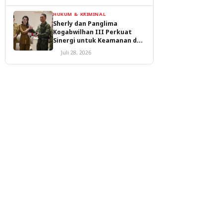
HUKUM & KRIMINAL
Sherly dan Panglima
Kogabwilhan III Perkuat
Sinergi untuk Keamanan dan
Pembangunan Malut
Juli 28, 2026