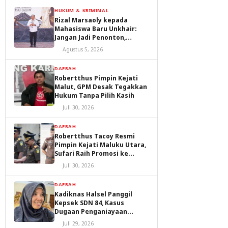
HUKUM & KRIMINAL
Rizal Marsaoly kepada
Mahasiswa Baru Unkhair:
Jangan Jadi Penonton,
Jadilah Penggerak Masa
Agustus 5, 2026
Depan Ternate dan Maluku
Utara
DAERAH
Robertthus Pimpin Kejati
Malut, GPM Desak Tegakkan
Hukum Tanpa Pilih Kasih
Juli 30, 2026
DAERAH
Robertthus Tacoy Resmi
Pimpin Kejati Maluku Utara,
Sufari Raih Promosi ke
Kejaksaan Agung
Juli 30, 2026
DAERAH
Kadiknas Halsel Panggil
Kepsek SDN 84, Kasus
Dugaan Penganiayaan
Diproses
Juli 29, 2026