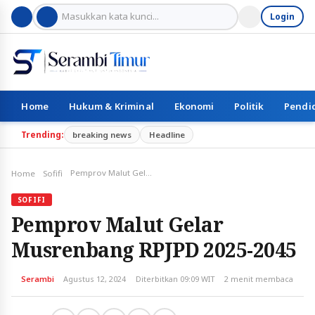
Login
Home
Hukum & Kriminal
Ekonomi
Politik
Pendi
Trending:
breaking news
Headline
Pemprov Malut Gelar Musrenbang RPJPD 2025-2045
Home
Sofifi
SOFIFI
Pemprov Malut Gelar
Musrenbang RPJPD 2025-2045
Serambi
Agustus 12, 2024
Diterbitkan 09:09 WIT
2 menit membaca