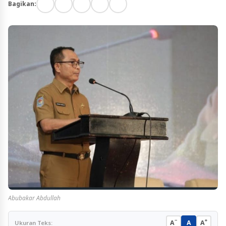
Bagikan:
Abubakar Abdullah
−
+
A
A
A
Ukuran Teks: