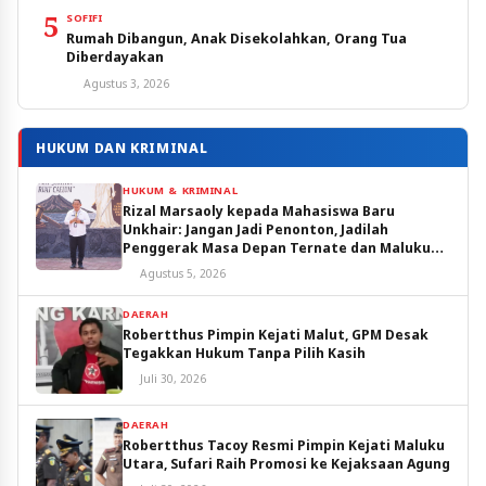
5
SOFIFI
Rumah Dibangun, Anak Disekolahkan, Orang Tua
Diberdayakan
Agustus 3, 2026
HUKUM DAN KRIMINAL
HUKUM & KRIMINAL
Rizal Marsaoly kepada Mahasiswa Baru
Unkhair: Jangan Jadi Penonton, Jadilah
Penggerak Masa Depan Ternate dan Maluku
Utara
Agustus 5, 2026
DAERAH
Robertthus Pimpin Kejati Malut, GPM Desak
Tegakkan Hukum Tanpa Pilih Kasih
Juli 30, 2026
DAERAH
Robertthus Tacoy Resmi Pimpin Kejati Maluku
Utara, Sufari Raih Promosi ke Kejaksaan Agung