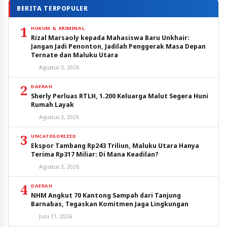
BERITA TERPOPULER
1
HUKUM & KRIMINAL
Rizal Marsaoly kepada Mahasiswa Baru Unkhair:
Jangan Jadi Penonton, Jadilah Penggerak Masa Depan
Ternate dan Maluku Utara
Agustus 5, 2026
2
DAERAH
Sherly Perluas RTLH, 1.200 Keluarga Malut Segera Huni
Rumah Layak
Agustus 3, 2026
3
UNCATEGORIZED
Ekspor Tambang Rp243 Triliun, Maluku Utara Hanya
Terima Rp317 Miliar: Di Mana Keadilan?
Agustus 3, 2026
4
DAERAH
NHM Angkut 70 Kantong Sampah dari Tanjung
Barnabas, Tegaskan Komitmen Jaga Lingkungan
Juni 11, 2026