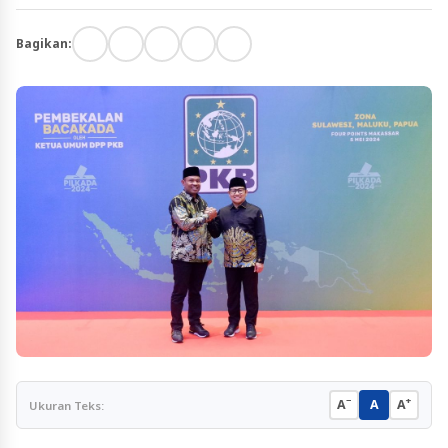
Bagikan:
−
+
A
A
A
Ukuran Teks: