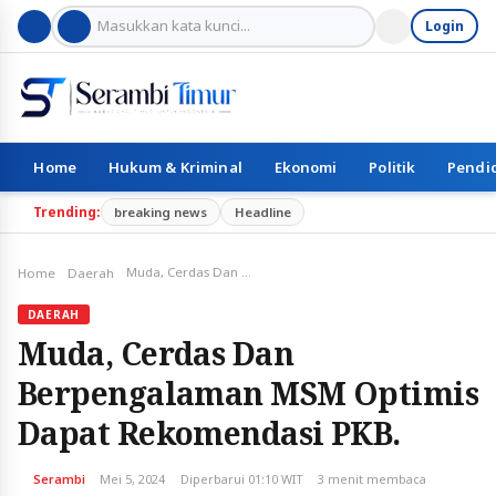
Login
Home
Hukum & Kriminal
Ekonomi
Politik
Pendi
Trending:
breaking news
Headline
Muda, Cerdas Dan Berpengalaman MSM Optimis Dapat Rekomendasi PKB.
Home
Daerah
DAERAH
Muda, Cerdas Dan
Berpengalaman MSM Optimis
Dapat Rekomendasi PKB.
Serambi
Mei 5, 2024
Diperbarui 01:10 WIT
3 menit membaca