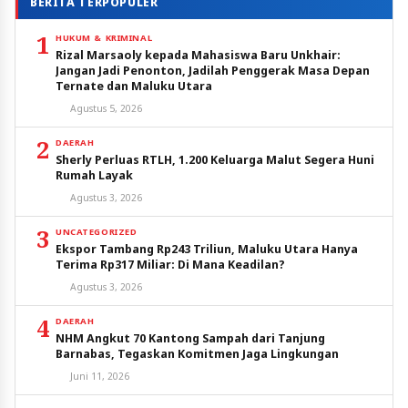
BERITA TERPOPULER
1
HUKUM & KRIMINAL
Rizal Marsaoly kepada Mahasiswa Baru Unkhair:
Jangan Jadi Penonton, Jadilah Penggerak Masa Depan
Ternate dan Maluku Utara
Agustus 5, 2026
2
DAERAH
Sherly Perluas RTLH, 1.200 Keluarga Malut Segera Huni
Rumah Layak
Agustus 3, 2026
3
UNCATEGORIZED
Ekspor Tambang Rp243 Triliun, Maluku Utara Hanya
Terima Rp317 Miliar: Di Mana Keadilan?
Agustus 3, 2026
4
DAERAH
NHM Angkut 70 Kantong Sampah dari Tanjung
Barnabas, Tegaskan Komitmen Jaga Lingkungan
Juni 11, 2026