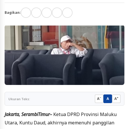
Bagikan:
−
+
A
A
A
Ukuran Teks:
Jakarta, SerambiTimur–
Ketua DPRD Provinsi Maluku
Utara, Kuntu Daud, akhirnya memenuhi panggilan