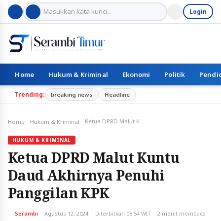
Login
Home
Hukum & Kriminal
Ekonomi
Politik
Pendi
Trending:
breaking news
Headline
Ketua DPRD Malut Kuntu Daud Akhirnya Penuhi Panggilan KPK
Home
Hukum & Kriminal
HUKUM & KRIMINAL
Ketua DPRD Malut Kuntu
Daud Akhirnya Penuhi
Panggilan KPK
Serambi
Agustus 12, 2024
Diterbitkan 08:54 WIT
2 menit membaca