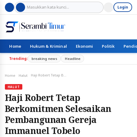
Login
Home
Hukum & Kriminal
Ekonomi
Politik
Pendi
Trending:
breaking news
Headline
Haji Robert Tetap Berkomitmen Selesaikan Pembangunan Gereja Immanuel Tobelo
Home
Halut
HALUT
Haji Robert Tetap
Berkomitmen Selesaikan
Pembangunan Gereja
Immanuel Tobelo