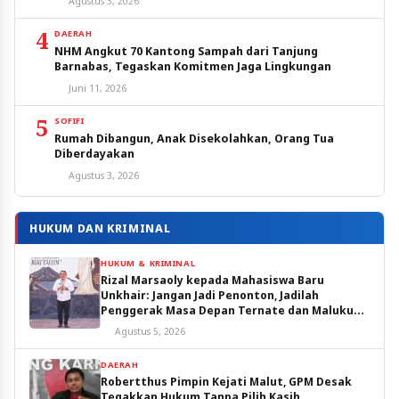
Agustus 3, 2026
4
DAERAH
NHM Angkut 70 Kantong Sampah dari Tanjung
Barnabas, Tegaskan Komitmen Jaga Lingkungan
Juni 11, 2026
5
SOFIFI
Rumah Dibangun, Anak Disekolahkan, Orang Tua
Diberdayakan
Agustus 3, 2026
HUKUM DAN KRIMINAL
HUKUM & KRIMINAL
Rizal Marsaoly kepada Mahasiswa Baru
Unkhair: Jangan Jadi Penonton, Jadilah
Penggerak Masa Depan Ternate dan Maluku
Utara
Agustus 5, 2026
DAERAH
Robertthus Pimpin Kejati Malut, GPM Desak
Tegakkan Hukum Tanpa Pilih Kasih