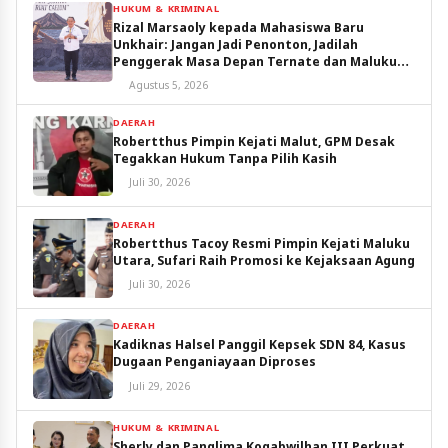
HUKUM & KRIMINAL
Rizal Marsaoly kepada Mahasiswa Baru
Unkhair: Jangan Jadi Penonton, Jadilah
Penggerak Masa Depan Ternate dan Maluku
Utara
Agustus 5, 2026
DAERAH
Robertthus Pimpin Kejati Malut, GPM Desak
Tegakkan Hukum Tanpa Pilih Kasih
Juli 30, 2026
DAERAH
Robertthus Tacoy Resmi Pimpin Kejati Maluku
Utara, Sufari Raih Promosi ke Kejaksaan Agung
Juli 30, 2026
DAERAH
Kadiknas Halsel Panggil Kepsek SDN 84, Kasus
Dugaan Penganiayaan Diproses
Juli 29, 2026
HUKUM & KRIMINAL
Sherly dan Panglima Kogabwilhan III Perkuat