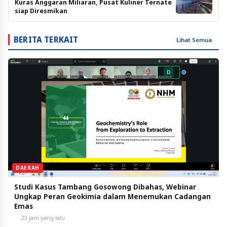
Kuras Anggaran Miliaran, Pusat Kuliner Ternate
siap Diresmikan
BERITA TERKAIT
Lihat Semua
DAERAH
Studi Kasus Tambang Gosowong Dibahas, Webinar
Ungkap Peran Geokimia dalam Menemukan Cadangan
Emas
23 jam yang lalu