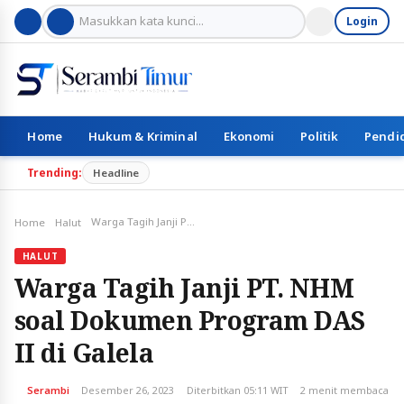
Login
Home
Hukum & Kriminal
Ekonomi
Politik
Pendi
Trending:
Headline
Warga Tagih Janji PT. NHM soal Dokumen Program DAS II di Galela
Home
Halut
HALUT
Warga Tagih Janji PT. NHM
soal Dokumen Program DAS
II di Galela
Serambi
Desember 26, 2023
Diterbitkan 05:11 WIT
2 menit membaca