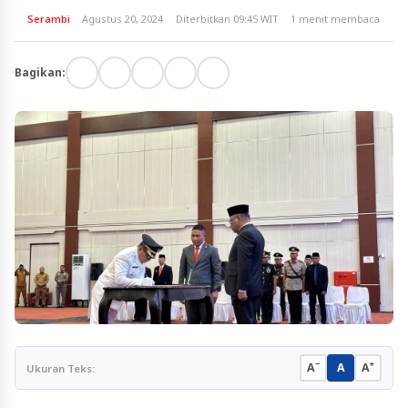
Serambi
Agustus 20, 2024
Diterbitkan 09:45 WIT
1 menit membaca
Bagikan:
−
+
A
A
A
Ukuran Teks: