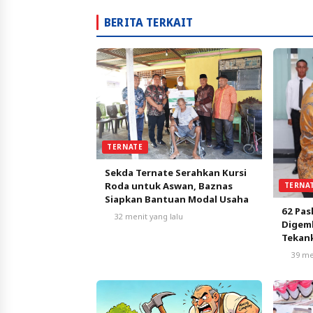
BERITA TERKAIT
TERNATE
Sekda Ternate Serahkan Kursi
Roda untuk Aswan, Baznas
TERNA
Siapkan Bantuan Modal Usaha
62 Pas
32 menit yang lalu
Digemb
Tekank
Nasio
39 me