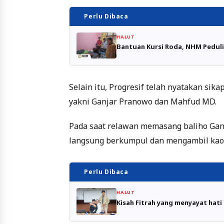
Perlu Dibaca
HALUT
Bantuan Kursi Roda, NHM Pedul
Selain itu, Progresif telah nyatakan si
yakni Ganjar Pranowo dan Mahfud MD.
Pada saat relawan memasang baliho Ganj
langsung berkumpul dan mengambil kaos
Perlu Dibaca
HALUT
Kisah Fitrah yang menyayat hati 