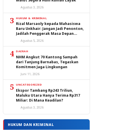
Malut Segera Huni Rumah Layak
Agustus 3, 2026
3
HUKUM & KRIMINAL
Rizal Marsaoly kepada Mahasiswa
Baru Unkhair: Jangan Jadi Penonton,
Jadilah Penggerak Masa Depan
Ternate dan Maluku Utara
Agustus 5, 2026
4
DAERAH
NHM Angkut 70 Kantong Sampah
dari Tanjung Barnabas, Tegaskan
Komitmen Jaga Lingkungan
Juni 11, 2026
5
UNCATEGORIZED
Ekspor Tambang Rp243 Triliun,
Maluku Utara Hanya Terima Rp317
Miliar: Di Mana Keadilan?
Agustus 3, 2026
HUKUM DAN KRIMINAL