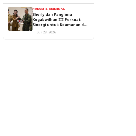
HUKUM & KRIMINAL
Sherly dan Panglima
Kogabwilhan III Perkuat
Sinergi untuk Keamanan dan
Pembangunan Malut
Juli 28, 2026