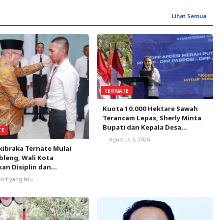
Lihat Semua
TERNATE
Kuota 10.000 Hektare Sawah
Terancam Lepas, Sherly Minta
Bupati dan Kepala Desa
TE
Bergerak Satu Bulan
Agustus 5, 2026
Selamatkan Peluang Emas
kibraka Ternate Mulai
leng, Wali Kota
an Disiplin dan
nalisme
nit yang lalu