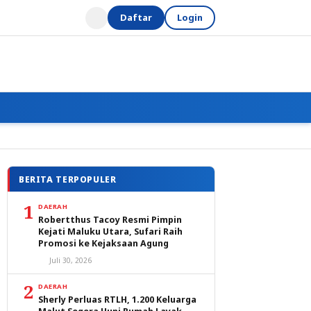
Daftar
Login
BERITA TERPOPULER
1
DAERAH
Robertthus Tacoy Resmi Pimpin
Kejati Maluku Utara, Sufari Raih
Promosi ke Kejaksaan Agung
Juli 30, 2026
2
DAERAH
Sherly Perluas RTLH, 1.200 Keluarga