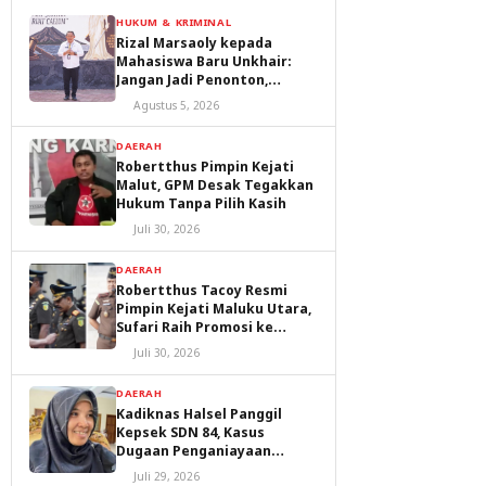
HUKUM & KRIMINAL
Rizal Marsaoly kepada
Mahasiswa Baru Unkhair:
Jangan Jadi Penonton,
Jadilah Penggerak Masa
Agustus 5, 2026
Depan Ternate dan Maluku
Utara
DAERAH
Robertthus Pimpin Kejati
Malut, GPM Desak Tegakkan
Hukum Tanpa Pilih Kasih
Juli 30, 2026
DAERAH
Robertthus Tacoy Resmi
Pimpin Kejati Maluku Utara,
Sufari Raih Promosi ke
Kejaksaan Agung
Juli 30, 2026
DAERAH
Kadiknas Halsel Panggil
Kepsek SDN 84, Kasus
Dugaan Penganiayaan
Diproses
Juli 29, 2026