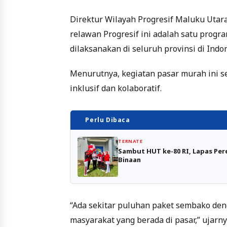
Direktur Wilayah Progresif Maluku Utara
relawan Progresif ini adalah satu progr
dilaksanakan di seluruh provinsi di Indo
Menurutnya, kegiatan pasar murah ini s
inklusif dan kolaboratif.
Perlu Dibaca
TERNATE
Sambut HUT ke-80 RI, Lapas Pe
Binaan
“Ada sekitar puluhan paket sembako den
masyarakat yang berada di pasar,” ujarny