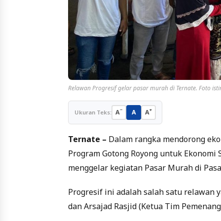
Relawan Progresif gelar pasar murah di Ternate. Foto is
−
+
A
A
A
Ukuran Teks:
Ternate –
Dalam rangka mendorong ekono
Program Gotong Royong untuk Ekonomi Se
menggelar kegiatan Pasar Murah di Pasar
Progresif ini adalah salah satu relawan 
dan Arsajad Rasjid (Ketua Tim Pemenang