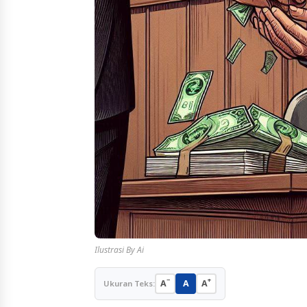
Ilustrasi By Ai
−
+
A
A
A
Ukuran Teks: