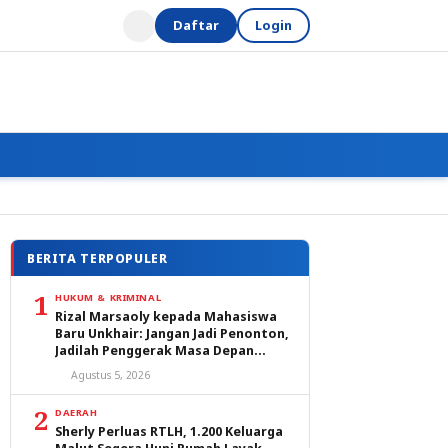
Daftar
Login
BERITA TERPOPULER
1
HUKUM & KRIMINAL
Rizal Marsaoly kepada Mahasiswa
Baru Unkhair: Jangan Jadi Penonton,
Jadilah Penggerak Masa Depan
Ternate dan Maluku Utara
Agustus 5, 2026
2
DAERAH
Sherly Perluas RTLH, 1.200 Keluarga