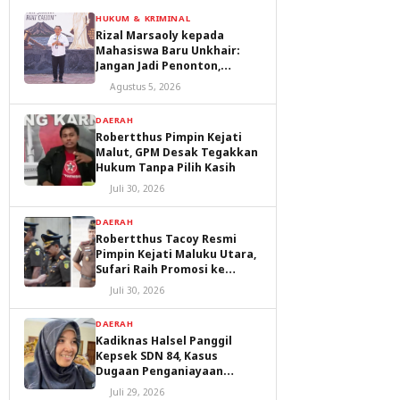
HUKUM & KRIMINAL
Rizal Marsaoly kepada
Mahasiswa Baru Unkhair:
Jangan Jadi Penonton,
Jadilah Penggerak Masa
Agustus 5, 2026
Depan Ternate dan Maluku
Utara
DAERAH
Robertthus Pimpin Kejati
Malut, GPM Desak Tegakkan
Hukum Tanpa Pilih Kasih
Juli 30, 2026
DAERAH
Robertthus Tacoy Resmi
Pimpin Kejati Maluku Utara,
Sufari Raih Promosi ke
Kejaksaan Agung
Juli 30, 2026
DAERAH
Kadiknas Halsel Panggil
Kepsek SDN 84, Kasus
Dugaan Penganiayaan
Diproses
Juli 29, 2026