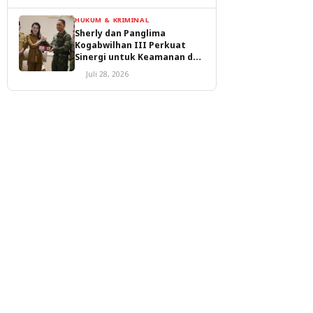
HUKUM & KRIMINAL
Sherly dan Panglima
Kogabwilhan III Perkuat
Sinergi untuk Keamanan dan
Pembangunan Malut
Juli 28, 2026