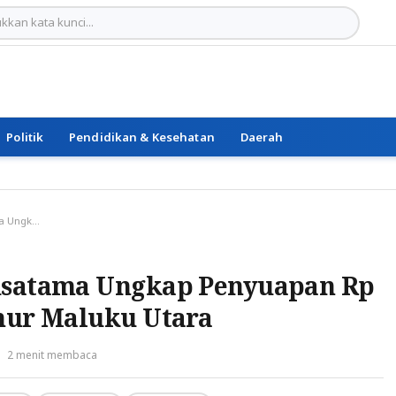
Politik
Pendidikan & Kesehatan
Daerah
Direktur PT Hijrah Nusatama Ungkap Penyuapan Rp 6 Miliar ke Eks Gubernur Maluku Utara
Nusatama Ungkap Penyuapan Rp
rnur Maluku Utara
2 menit membaca