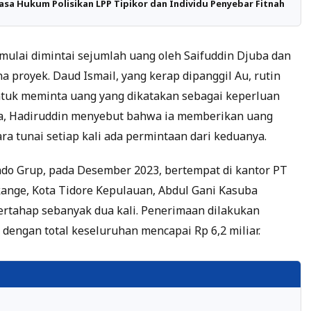
asa Hukum Polisikan LPP Tipikor dan Individu Penyebar Fitnah
mulai dimintai sejumlah uang oleh Saifuddin Djuba dan
a proyek. Daud Ismail, yang kerap dipanggil Au, rutin
ntuk meminta uang yang dikatakan sebagai keperluan
a, Hadiruddin menyebut bahwa ia memberikan uang
ara tunai setiap kali ada permintaan dari keduanya.
ndo Grup, pada Desember 2023, bertempat di kantor PT
kange, Kota Tidore Kepulauan, Abdul Gani Kasuba
ertahap sebanyak dua kali. Penerimaan dilakukan
 dengan total keseluruhan mencapai Rp 6,2 miliar.