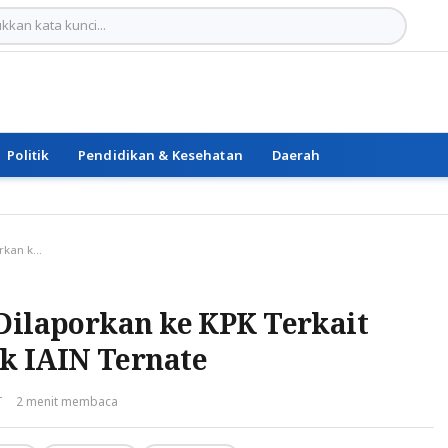
Politik
Pendidikan & Kesehatan
Daerah
Direktur PT Al-Bakra Dilaporkan ke KPK Terkait Dugaan Korupsi Proyek IAIN Ternate
Dilaporkan ke KPK Terkait
k IAIN Ternate
T
2 menit membaca