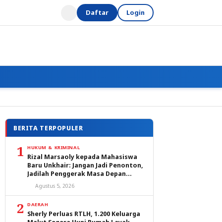
Daftar
Login
BERITA TERPOPULER
1
HUKUM & KRIMINAL
Rizal Marsaoly kepada Mahasiswa
Baru Unkhair: Jangan Jadi Penonton,
Jadilah Penggerak Masa Depan
Ternate dan Maluku Utara
Agustus 5, 2026
2
DAERAH
Sherly Perluas RTLH, 1.200 Keluarga