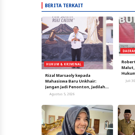
BERITA TERKAIT
DAERA
Robert
HUKUM & KRIMINAL
Malut
Hukum 
Rizal Marsaoly kepada
Mahasiswa Baru Unkhair:
Juli 3
Jangan Jadi Penonton, Jadilah
Penggerak Masa Depan
Agustus 5, 2026
Ternate dan Maluku Utara