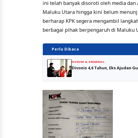
ini telah banyak disoroti oleh media dan
Maluku Utara hingga kini belum menunju
berharap KPK segera mengambil langkah
berbagai pihak berpengaruh di Maluku U
Perlu Dibaca
HUKUM & KRIMINAL
Divonis 4,6 Tahun, Eks Ajudan G