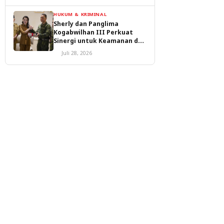
HUKUM & KRIMINAL
Sherly dan Panglima
Kogabwilhan III Perkuat
Sinergi untuk Keamanan dan
Pembangunan Malut
Juli 28, 2026