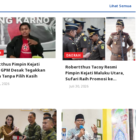
Lihat Semua
H
DAERAH
thus Pimpin Kejati
Robertthus Tacoy Resmi
, GPM Desak Tegakkan
Pimpin Kejati Maluku Utara,
Tanpa Pilih Kasih
Sufari Raih Promosi ke
0, 2026
Kejaksaan Agung
Juli 30, 2026