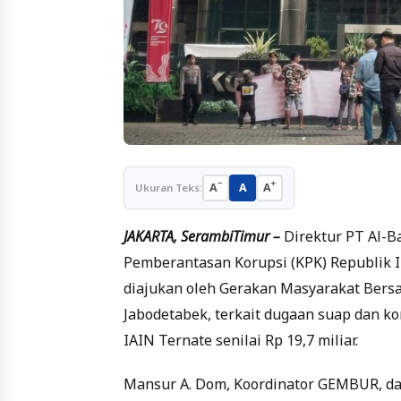
−
+
A
A
A
Ukuran Teks:
JAKARTA, SerambiTimur –
Direktur PT Al-Ba
Pemberantasan Korupsi (KPK) Republik I
diajukan oleh Gerakan Masyarakat Ber
Jabodetabek, terkait dugaan suap dan 
IAIN Ternate senilai Rp 19,7 miliar.
Mansur A. Dom, Koordinator GEMBUR, d