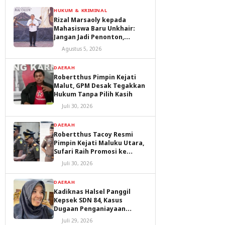
HUKUM & KRIMINAL
Rizal Marsaoly kepada
Mahasiswa Baru Unkhair:
Jangan Jadi Penonton,
Jadilah Penggerak Masa
Agustus 5, 2026
Depan Ternate dan Maluku
Utara
DAERAH
Robertthus Pimpin Kejati
Malut, GPM Desak Tegakkan
Hukum Tanpa Pilih Kasih
Juli 30, 2026
DAERAH
Robertthus Tacoy Resmi
Pimpin Kejati Maluku Utara,
Sufari Raih Promosi ke
Kejaksaan Agung
Juli 30, 2026
DAERAH
Kadiknas Halsel Panggil
Kepsek SDN 84, Kasus
Dugaan Penganiayaan
Diproses
Juli 29, 2026