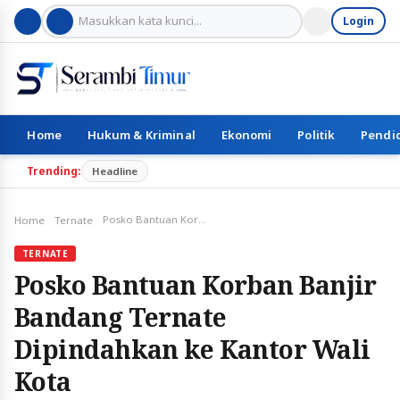
Login
Home
Hukum & Kriminal
Ekonomi
Politik
Pendi
Trending:
Headline
Posko Bantuan Korban Banjir Bandang Ternate Dipindahkan ke Kantor Wali Kota
Home
Ternate
TERNATE
Posko Bantuan Korban Banjir
Bandang Ternate
Dipindahkan ke Kantor Wali
Kota