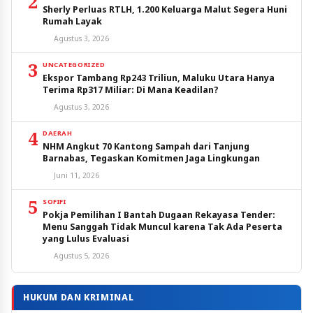
2
Sherly Perluas RTLH, 1.200 Keluarga Malut Segera Huni
Rumah Layak
Agustus 3, 2026
3
UNCATEGORIZED
Ekspor Tambang Rp243 Triliun, Maluku Utara Hanya
Terima Rp317 Miliar: Di Mana Keadilan?
Agustus 3, 2026
4
DAERAH
NHM Angkut 70 Kantong Sampah dari Tanjung
Barnabas, Tegaskan Komitmen Jaga Lingkungan
Juni 11, 2026
5
SOFIFI
Pokja Pemilihan I Bantah Dugaan Rekayasa Tender:
Menu Sanggah Tidak Muncul karena Tak Ada Peserta
yang Lulus Evaluasi
Agustus 5, 2026
HUKUM DAN KRIMINAL