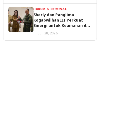
HUKUM & KRIMINAL
Sherly dan Panglima
Kogabwilhan III Perkuat
Sinergi untuk Keamanan dan
Pembangunan Malut
Juli 28, 2026