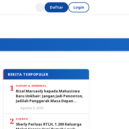
Daftar
Login
BERITA TERPOPULER
1
HUKUM & KRIMINAL
Rizal Marsaoly kepada Mahasiswa
Baru Unkhair: Jangan Jadi Penonton,
Jadilah Penggerak Masa Depan
Ternate dan Maluku Utara
Agustus 5, 2026
2
DAERAH
Sherly Perluas RTLH, 1.200 Keluarga