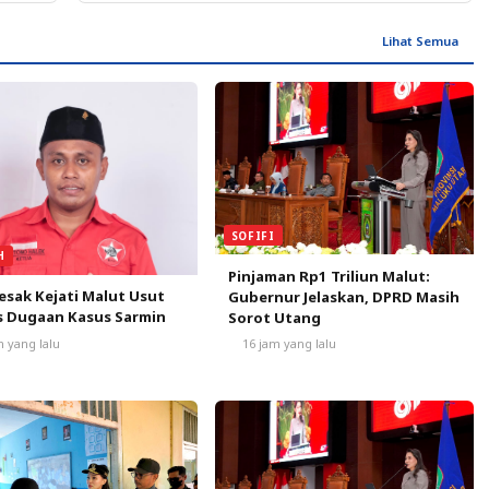
Lihat Semua
SOFIFI
H
Pinjaman Rp1 Triliun Malut:
sak Kejati Malut Usut
Gubernur Jelaskan, DPRD Masih
s Dugaan Kasus Sarmin
Sorot Utang
m yang lalu
16 jam yang lalu