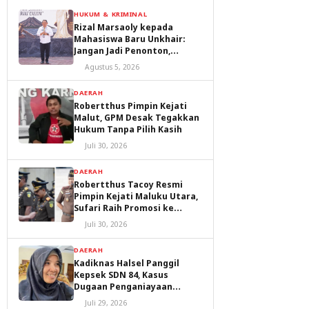
HUKUM & KRIMINAL
Rizal Marsaoly kepada
Mahasiswa Baru Unkhair:
Jangan Jadi Penonton,
Jadilah Penggerak Masa
Agustus 5, 2026
Depan Ternate dan Maluku
Utara
DAERAH
Robertthus Pimpin Kejati
Malut, GPM Desak Tegakkan
Hukum Tanpa Pilih Kasih
Juli 30, 2026
DAERAH
Robertthus Tacoy Resmi
Pimpin Kejati Maluku Utara,
Sufari Raih Promosi ke
Kejaksaan Agung
Juli 30, 2026
DAERAH
Kadiknas Halsel Panggil
Kepsek SDN 84, Kasus
Dugaan Penganiayaan
Diproses
Juli 29, 2026