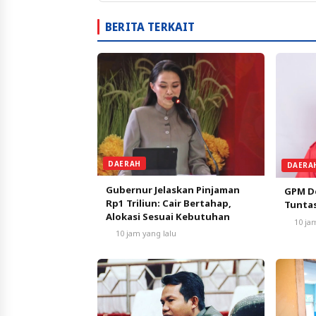
BERITA TERKAIT
DAERAH
DAERA
Gubernur Jelaskan Pinjaman
GPM De
Rp1 Triliun: Cair Bertahap,
Tunta
Alokasi Sesuai Kebutuhan
10 ja
10 jam yang lalu