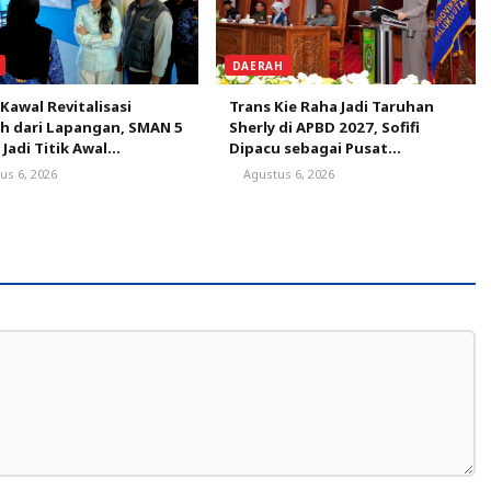
DAERAH
 Kawal Revitalisasi
Trans Kie Raha Jadi Taruhan
h dari Lapangan, SMAN 5
Sherly di APBD 2027, Sofifi
 Jadi Titik Awal
Dipacu sebagai Pusat
dikan Bermutu
Pertumbuhan
us 6, 2026
Agustus 6, 2026