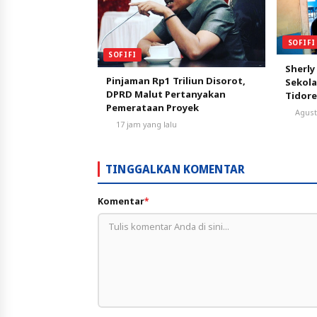
SOFIFI
SOFIFI
Sherly
Pinjaman Rp1 Triliun Disorot,
Sekola
DPRD Malut Pertanyakan
Tidore
Pemerataan Proyek
Pendi
Agust
17 jam yang lalu
TINGGALKAN KOMENTAR
Komentar
*