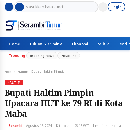
Login
Home
Hukum & Kriminal
Ekonomi
Politik
Pendi
Trending:
breaking news
Headline
Bupati Haltim Pimpin Upacara HUT ke-79 RI di Kota Maba
Home
Haltim
HALTIM
Bupati Haltim Pimpin
Upacara HUT ke-79 RI di Kota
Maba
Serambi
Agustus 18, 2024
Diterbitkan 05:16 WIT
1 menit membaca