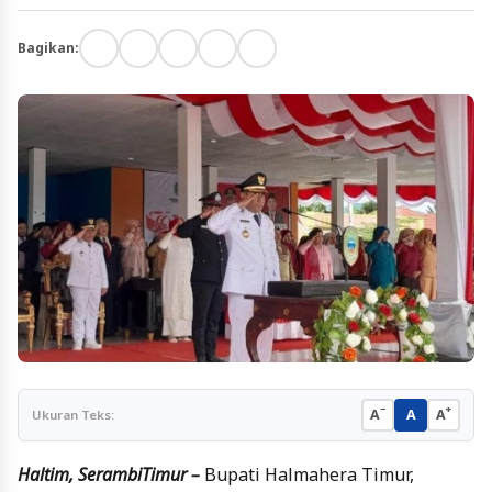
Bagikan:
−
+
A
A
A
Ukuran Teks:
Haltim, SerambiTimur –
Bupati Halmahera Timur,