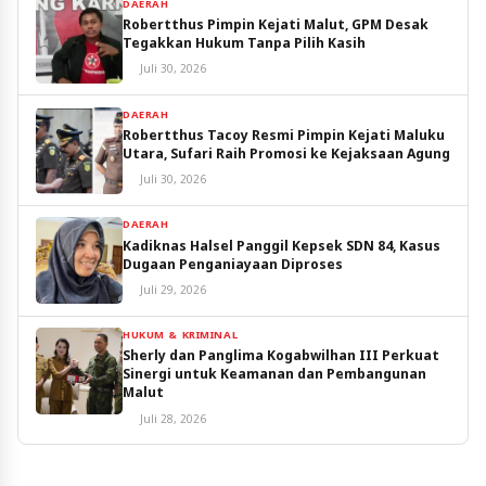
DAERAH
Robertthus Pimpin Kejati Malut, GPM Desak
Tegakkan Hukum Tanpa Pilih Kasih
Juli 30, 2026
DAERAH
Robertthus Tacoy Resmi Pimpin Kejati Maluku
Utara, Sufari Raih Promosi ke Kejaksaan Agung
Juli 30, 2026
DAERAH
Kadiknas Halsel Panggil Kepsek SDN 84, Kasus
Dugaan Penganiayaan Diproses
Juli 29, 2026
HUKUM & KRIMINAL
Sherly dan Panglima Kogabwilhan III Perkuat
Sinergi untuk Keamanan dan Pembangunan
Malut
Juli 28, 2026