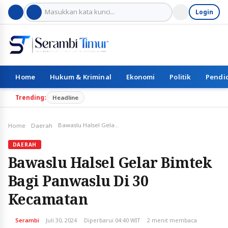
Login
Home
Hukum & Kriminal
Ekonomi
Politik
Pendi
Trending:
Headline
Bawaslu Halsel Gelar Bimtek Bagi Panwaslu Di 30 Kecamatan
Home
Daerah
DAERAH
Bawaslu Halsel Gelar Bimtek
Bagi Panwaslu Di 30
Kecamatan
Serambi
Juli 30, 2024
Diperbarui 04:40 WIT
2 menit membaca