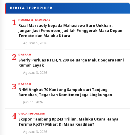
BERITA TERPOPULER
1
HUKUM & KRIMINAL
Rizal Marsaoly kepada Mahasiswa Baru Unkhair:
Jangan Jadi Penonton, Jadilah Penggerak Masa Depan
Ternate dan Maluku Utara
Agustus 5, 2026
2
DAERAH
Sherly Perluas RTLH, 1.200 Keluarga Malut Segera Huni
Rumah Layak
Agustus 3, 2026
3
DAERAH
NHM Angkut 70 Kantong Sampah dari Tanjung
Barnabas, Tegaskan Komitmen Jaga Lingkungan
Juni 11, 2026
4
UNCATEGORIZED
Ekspor Tambang Rp243 Triliun, Maluku Utara Hanya
Terima Rp317 Miliar: Di Mana Keadilan?
Agustus 3, 2026