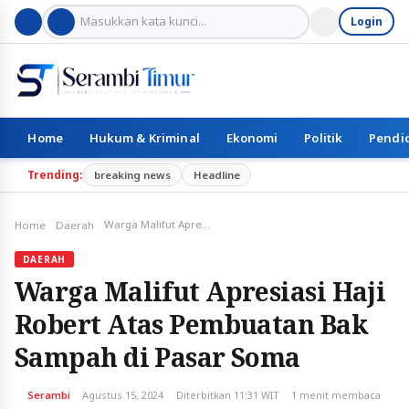
Login
Home
Hukum & Kriminal
Ekonomi
Politik
Pendi
Trending:
breaking news
Headline
Warga Malifut Apresiasi Haji Robert Atas Pembuatan Bak Sampah di Pasar Soma
Home
Daerah
DAERAH
Warga Malifut Apresiasi Haji
Robert Atas Pembuatan Bak
Sampah di Pasar Soma
Serambi
Agustus 15, 2024
Diterbitkan 11:31 WIT
1 menit membaca