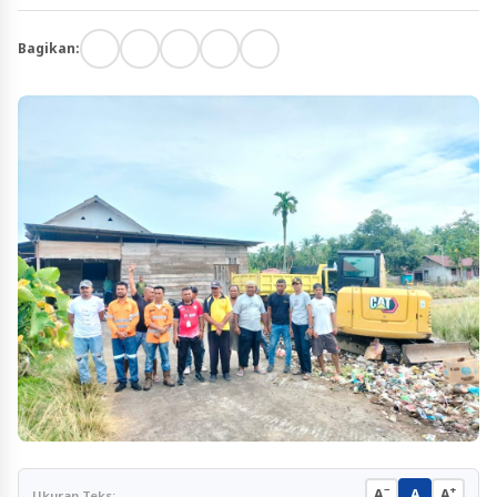
Bagikan:
−
+
A
A
A
Ukuran Teks: