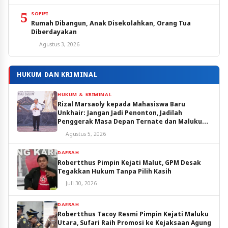
5
SOFIFI
Rumah Dibangun, Anak Disekolahkan, Orang Tua
Diberdayakan
Agustus 3, 2026
HUKUM DAN KRIMINAL
HUKUM & KRIMINAL
Rizal Marsaoly kepada Mahasiswa Baru
Unkhair: Jangan Jadi Penonton, Jadilah
Penggerak Masa Depan Ternate dan Maluku
Utara
Agustus 5, 2026
DAERAH
Robertthus Pimpin Kejati Malut, GPM Desak
Tegakkan Hukum Tanpa Pilih Kasih
Juli 30, 2026
DAERAH
Robertthus Tacoy Resmi Pimpin Kejati Maluku
Utara, Sufari Raih Promosi ke Kejaksaan Agung