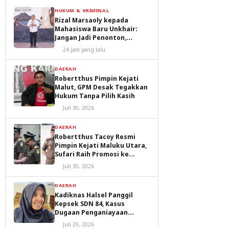
HUKUM & KRIMINAL
Rizal Marsaoly kepada
Mahasiswa Baru Unkhair:
Jangan Jadi Penonton,
Jadilah Penggerak Masa
24 jam yang lalu
Depan Ternate dan Maluku
Utara
DAERAH
Robertthus Pimpin Kejati
Malut, GPM Desak Tegakkan
Hukum Tanpa Pilih Kasih
Juli 30, 2026
DAERAH
Robertthus Tacoy Resmi
Pimpin Kejati Maluku Utara,
Sufari Raih Promosi ke
Kejaksaan Agung
Juli 30, 2026
DAERAH
Kadiknas Halsel Panggil
Kepsek SDN 84, Kasus
Dugaan Penganiayaan
Diproses
Juli 29, 2026