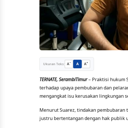
−
+
A
A
A
Ukuran Teks:
TERNATE, SerambiTimur
– Praktisi hukum 
terhadap upaya pembubaran dan pelaran
mengangkat isu kerusakan lingkungan se
Menurut Suarez, tindakan pembubaran te
justru bertentangan dengan hak publik 