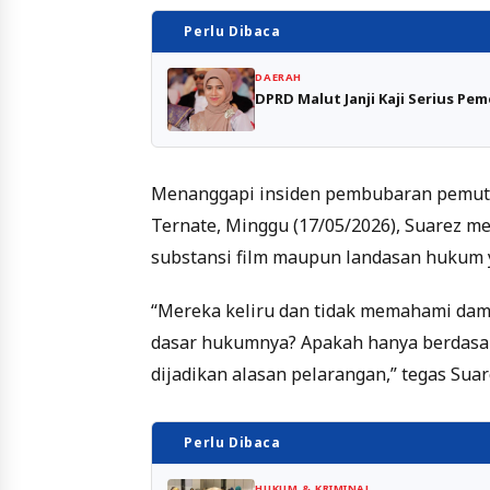
Perlu Dibaca
DAERAH
DPRD Malut Janji Kaji Serius Pem
Menanggapi insiden pembubaran pemutar
Ternate, Minggu (17/05/2026), Suarez m
substansi film maupun landasan hukum 
“Mereka keliru dan tidak memahami damp
dasar hukumnya? Apakah hanya berdasark
dijadikan alasan pelarangan,” tegas Suar
Perlu Dibaca
HUKUM & KRIMINAL