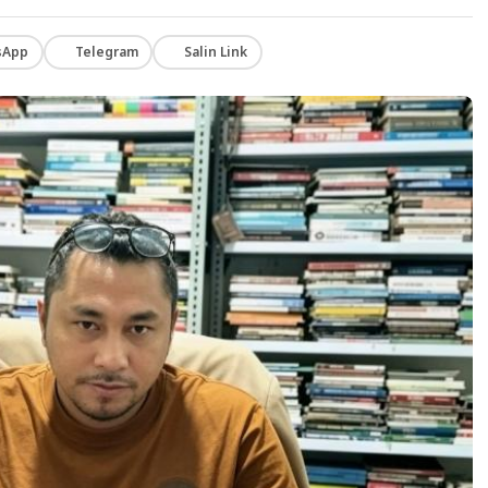
sApp
Telegram
Salin Link