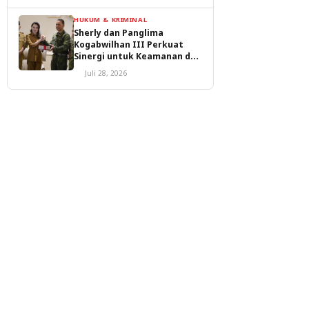
HUKUM & KRIMINAL
Sherly dan Panglima
Kogabwilhan III Perkuat
Sinergi untuk Keamanan dan
Pembangunan Malut
Juli 28, 2026