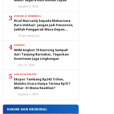
Malut Segera Huni Rumah Layak
Agustus 3, 2026
3
HUKUM & KRIMINAL
Rizal Marsaoly kepada Mahasiswa
Baru Unkhair: Jangan Jadi Penonton,
Jadilah Penggerak Masa Depan
Ternate dan Maluku Utara
24 jam yang lalu
4
DAERAH
NHM Angkut 70 Kantong Sampah
dari Tanjung Barnabas, Tegaskan
Komitmen Jaga Lingkungan
Juni 11, 2026
5
UNCATEGORIZED
Ekspor Tambang Rp243 Triliun,
Maluku Utara Hanya Terima Rp317
Miliar: Di Mana Keadilan?
Agustus 3, 2026
HUKUM DAN KRIMINAL