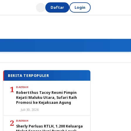
Daftar
Login
BERITA TERPOPULER
1
DAERAH
Robertthus Tacoy Resmi Pimpin
Kejati Maluku Utara, Sufari Raih
Promosi ke Kejaksaan Agung
Juli 30, 2026
2
DAERAH
Sherly Perluas RTLH, 1.200 Keluarga