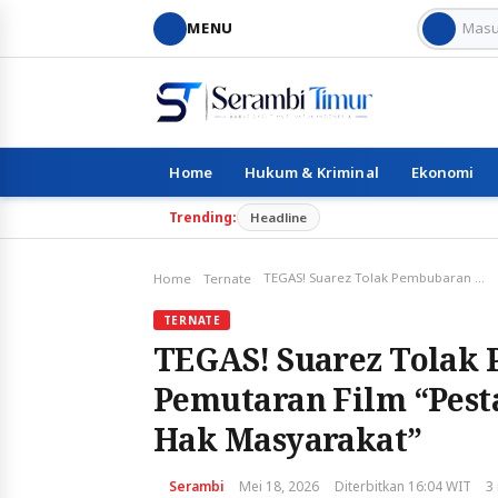
MENU
Home
Hukum & Kriminal
Ekonomi
Trending:
Headline
TEGAS! Suarez Tolak Pembubaran dan Pelarangan Pemutaran Film “Pesta Babi”: “Ini Riset, Edukasi, dan Hak Masyarakat”
Home
Ternate
TERNATE
TEGAS! Suarez Tolak
Pemutaran Film “Pesta 
Hak Masyarakat”
Serambi
Mei 18, 2026
Diterbitkan 16:04 WIT
3