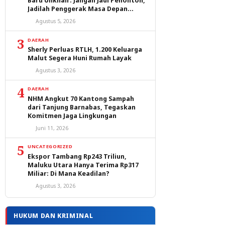
Baru Unkhair: Jangan Jadi Penonton,
Jadilah Penggerak Masa Depan
Ternate dan Maluku Utara
Agustus 5, 2026
3
DAERAH
Sherly Perluas RTLH, 1.200 Keluarga
Malut Segera Huni Rumah Layak
Agustus 3, 2026
4
DAERAH
NHM Angkut 70 Kantong Sampah
dari Tanjung Barnabas, Tegaskan
Komitmen Jaga Lingkungan
Juni 11, 2026
5
UNCATEGORIZED
Ekspor Tambang Rp243 Triliun,
Maluku Utara Hanya Terima Rp317
Miliar: Di Mana Keadilan?
Agustus 3, 2026
HUKUM DAN KRIMINAL