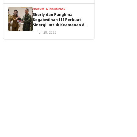
HUKUM & KRIMINAL
Sherly dan Panglima
Kogabwilhan III Perkuat
Sinergi untuk Keamanan dan
Pembangunan Malut
Juli 28, 2026