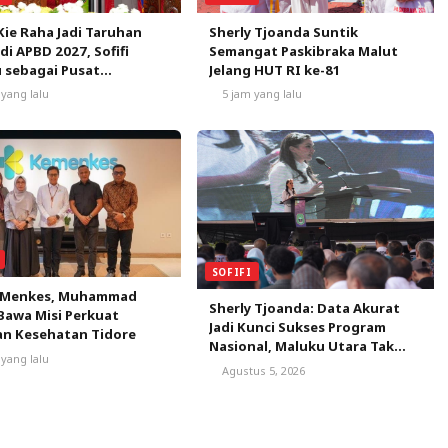
Sherly Tjoanda Suntik
Kie Raha Jadi Taruhan
Semangat Paskibraka Malut
 di APBD 2027, Sofifi
Jelang HUT RI ke-81
 sebagai Pusat
mbuhan
5 jam yang lalu
 yang lalu
SOFIFI
 Menkes, Muhammad
Sherly Tjoanda: Data Akurat
Bawa Misi Perkuat
Jadi Kunci Sukses Program
an Kesehatan Tidore
Nasional, Maluku Utara Tak
 yang lalu
Boleh Kehilangan Peluang
Agustus 5, 2026