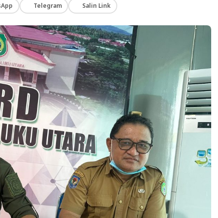
sApp
Telegram
Salin Link