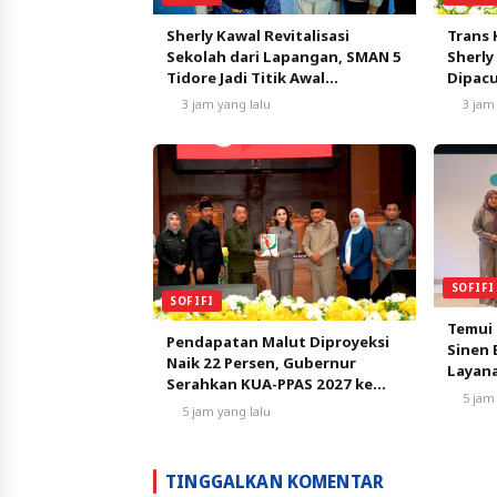
Sherly Kawal Revitalisasi
Trans 
Sekolah dari Lapangan, SMAN 5
Sherly
Tidore Jadi Titik Awal
Dipacu
Pendidikan Bermutu
Pertu
3 jam yang lalu
3 jam
SOFIFI
SOFIFI
Temui
Pendapatan Malut Diproyeksi
Sinen 
Naik 22 Persen, Gubernur
Layan
Serahkan KUA-PPAS 2027 ke
5 jam
DPRD
5 jam yang lalu
TINGGALKAN KOMENTAR