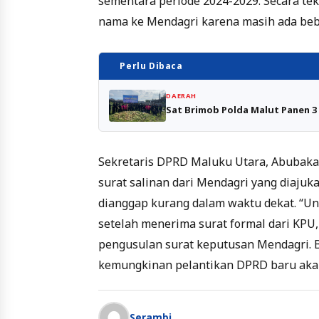
sementara periode 2024-2029. Secara t
nama ke Mendagri karena masih ada bebe
Perlu Dibaca
DAERAH
Sat Brimob Polda Malut Panen 3
Sekretaris DPRD Maluku Utara, Abubak
surat salinan dari Mendagri yang diaju
dianggap kurang dalam waktu dekat. “Un
setelah menerima surat formal dari KPU,
pengusulan surat keputusan Mendagri. B
kemungkinan pelantikan DPRD baru akan
Serambi