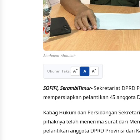
Abubakar Abdullah
−
+
A
A
A
Ukuran Teks:
SOFIFI, SerambiTimur-
Sekretariat DPRD P
mempersiapkan pelantikan 45 anggota DP
Kabag Hukum dan Persidangan Sekretari
pihaknya telah menerima surat dari Men
pelantikan anggota DPRD Provinsi dan K