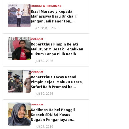
HUKUM & KRIMINAL
Rizal Marsaoly kepada
Mahasiswa Baru Unkhair:
Jangan Jadi Penonton,
Jadilah Penggerak Masa
Agustus 5, 2026
Depan Ternate dan Maluku
Utara
DAERAH
Robertthus Pimpin Kejati
Malut, GPM Desak Tegakkan
Hukum Tanpa Pilih Kasih
Juli 30, 2026
DAERAH
Robertthus Tacoy Resmi
Pimpin Kejati Maluku Utara,
Sufari Raih Promosi ke
Kejaksaan Agung
Juli 30, 2026
DAERAH
Kadiknas Halsel Panggil
Kepsek SDN 84, Kasus
Dugaan Penganiayaan
Diproses
Juli 29, 2026