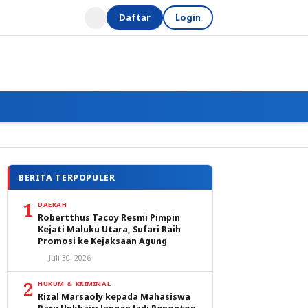
Daftar
Login
BERITA TERPOPULER
1
DAERAH
Robertthus Tacoy Resmi Pimpin
Kejati Maluku Utara, Sufari Raih
Promosi ke Kejaksaan Agung
Juli 30, 2026
2
HUKUM & KRIMINAL
Rizal Marsaoly kepada Mahasiswa