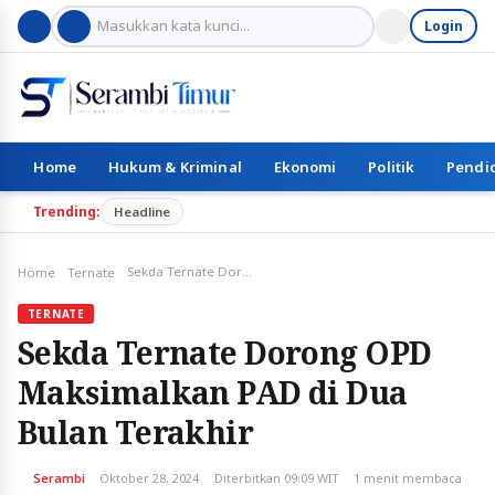
Login
Home
Hukum & Kriminal
Ekonomi
Politik
Pendi
Trending:
Headline
Sekda Ternate Dorong OPD Maksimalkan PAD di Dua Bulan Terakhir
Home
Ternate
TERNATE
Sekda Ternate Dorong OPD
Maksimalkan PAD di Dua
Bulan Terakhir
Serambi
Oktober 28, 2024
Diterbitkan 09:09 WIT
1 menit membaca