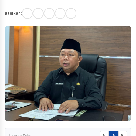
Bagikan:
−
+
A
A
A
Ukuran Teks: