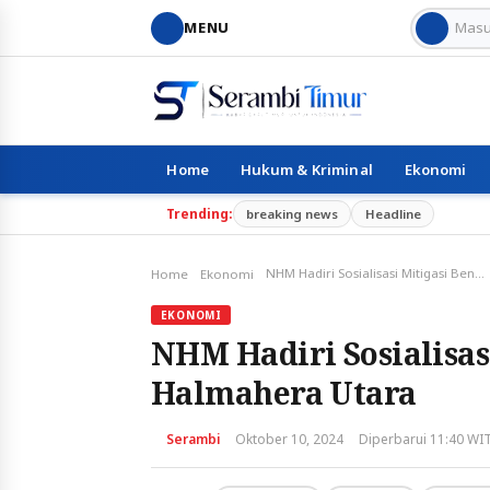
MENU
Home
Hukum & Kriminal
Ekonomi
Trending:
breaking news
Headline
NHM Hadiri Sosialisasi Mitigasi Bencana Geologi di Halmahera Utara
Home
Ekonomi
EKONOMI
NHM Hadiri Sosialisas
Halmahera Utara
Serambi
Oktober 10, 2024
Diperbarui 11:40 WI