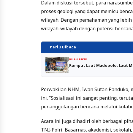
Dalam diskusi tersebut, para narasumb
proses geologi yang dapat memicu bencan
wilayah. Dengan pemahaman yang lebih ba
wilayah-wilayah dengan potensi bencana 
Perlu Dibaca
BUAH PIKIR
Rumput Laut Madopolo: Laut M
Perwakilan NHM, Iwan Sutan Panduko, me
ini. “Sosialisasi ini sangat penting, t
penanggulangan bencana melalui kolabora
Acara ini juga dihadiri oleh berbagai p
TNI-Polri, Basarnas, akademisi, sekolah