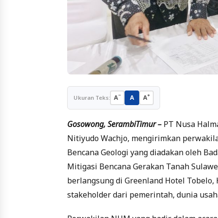
−
+
A
A
A
Ukuran Teks:
Gosowong, SerambiTimur –
PT Nusa Halma
Nitiyudo Wachjo, mengirimkan perwakila
Bencana Geologi yang diadakan oleh Ba
Mitigasi Bencana Gerakan Tanah Sulawes
berlangsung di Greenland Hotel Tobelo, 
stakeholder dari pemerintah, dunia usah