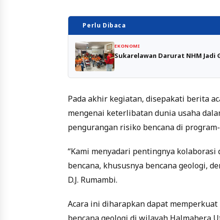
Perlu Dibaca
EKONOMI
Sukarelawan Darurat NHM Jadi
Pada akhir kegiatan, disepakati berita 
mengenai keterlibatan dunia usaha dala
pengurangan risiko bencana di program
“Kami menyadari pentingnya kolaborasi
bencana, khususnya bencana geologi, de
D.J. Rumambi.
Acara ini diharapkan dapat memperkuat 
bencana geologi di wilayah Halmahera U