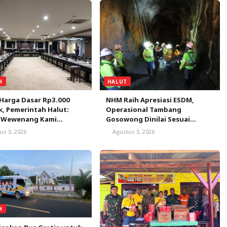
H
HALUT
Harga Dasar Rp3.000
NHM Raih Apresiasi ESDM,
k, Pemerintah Halut:
Operasional Tambang
 Wewenang Kami
Gosowong Dinilai Sesuai
apkan Harga Kelapa
Kaidah GMP
us 3, 2026
Agustus 3, 2026
H