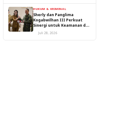
HUKUM & KRIMINAL
Sherly dan Panglima
Kogabwilhan III Perkuat
Sinergi untuk Keamanan dan
Pembangunan Malut
Juli 28, 2026