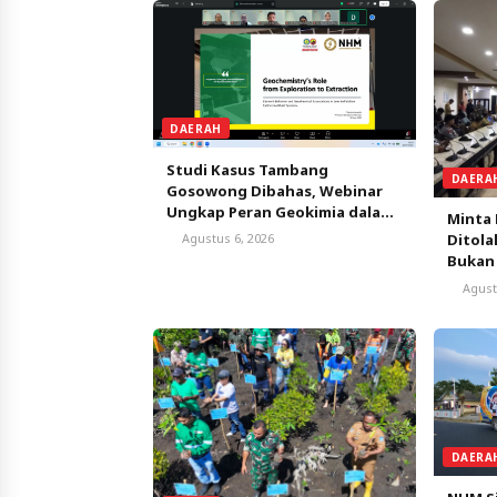
DAERAH
Studi Kasus Tambang
DAERA
Gosowong Dibahas, Webinar
Ungkap Peran Geokimia dalam
Minta 
Menemukan Cadangan Emas
Agustus 6, 2026
Ditola
Bukan
Menet
Agust
DAERA