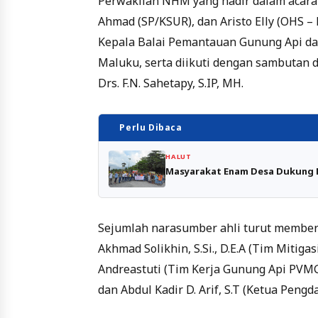
Perwakilan NHM yang hadir dalam acara 
Ahmad (SP/KSUR), dan Aristo Elly (OHS – 
Kepala Balai Pemantauan Gunung Api da
Maluku, serta diikuti dengan sambutan 
Drs. F.N. Sahetapy, S.IP, MH.
Perlu Dibaca
HALUT
Masyarakat Enam Desa Dukung N
Sejumlah narasumber ahli turut memberik
Akhmad Solikhin, S.Si., D.E.A (Tim Mitiga
Andreastuti (Tim Kerja Gunung Api PVMG)
dan Abdul Kadir D. Arif, S.T (Ketua Pengd