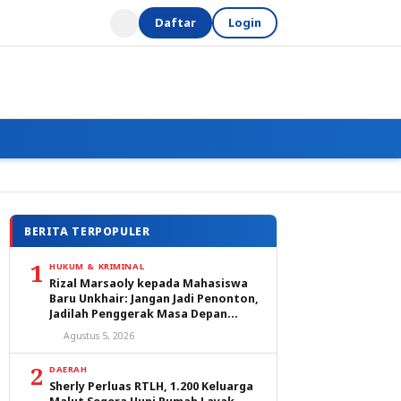
Daftar
Login
BERITA TERPOPULER
1
HUKUM & KRIMINAL
Rizal Marsaoly kepada Mahasiswa
Baru Unkhair: Jangan Jadi Penonton,
Jadilah Penggerak Masa Depan
Ternate dan Maluku Utara
Agustus 5, 2026
2
DAERAH
Sherly Perluas RTLH, 1.200 Keluarga