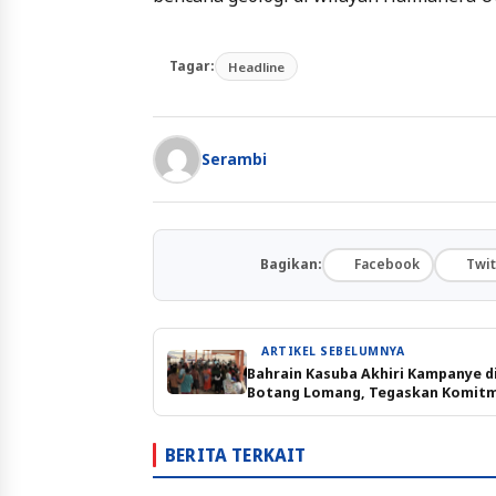
Tagar:
Headline
Serambi
Bagikan:
Facebook
Twit
ARTIKEL SEBELUMNYA
Bahrain Kasuba Akhiri Kampanye d
Botang Lomang, Tegaskan Komit
untuk Kesejahteraan Halsel
BERITA TERKAIT