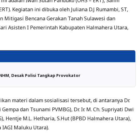
ini adalah Iwan Sutan Panduko (OHS – ERT), Salim
ERT). Kegiatan ini dibuka oleh Juliana D.J Rumambi, ST,
n Mitigasi Bencana Gerakan Tanah Sulawesi dan
dari Asisten I Pemerintah Kabupaten Halmahera Utara,
HM, Desak Polisi Tangkap Provokator
an materi dalam sosialisasi tersebut, di antaranya Dr.
si Gempa dan Tsunami PVMBG), Dr. Ir. M. Ch. Supriyati Dwi
, Hentje M.L. Hetharia, S.Hut (BPBD Halmahera Utara),
a IAGI Maluku Utara).