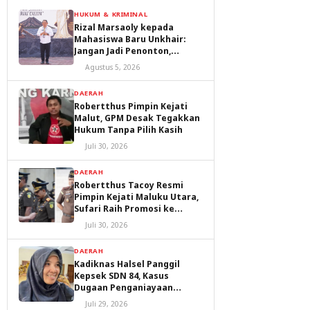
HUKUM & KRIMINAL
Rizal Marsaoly kepada
Mahasiswa Baru Unkhair:
Jangan Jadi Penonton,
Jadilah Penggerak Masa
Agustus 5, 2026
Depan Ternate dan Maluku
Utara
DAERAH
Robertthus Pimpin Kejati
Malut, GPM Desak Tegakkan
Hukum Tanpa Pilih Kasih
Juli 30, 2026
DAERAH
Robertthus Tacoy Resmi
Pimpin Kejati Maluku Utara,
Sufari Raih Promosi ke
Kejaksaan Agung
Juli 30, 2026
DAERAH
Kadiknas Halsel Panggil
Kepsek SDN 84, Kasus
Dugaan Penganiayaan
Diproses
Juli 29, 2026