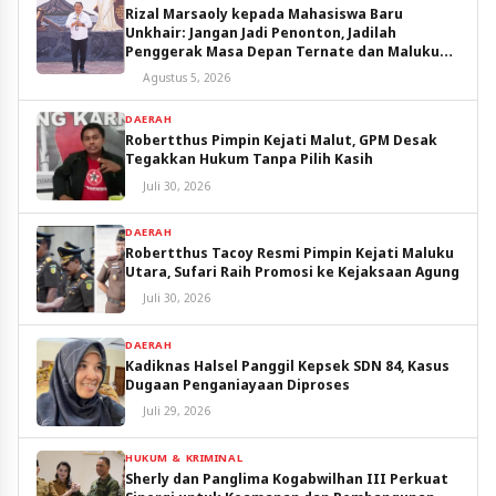
Rizal Marsaoly kepada Mahasiswa Baru
Unkhair: Jangan Jadi Penonton, Jadilah
Penggerak Masa Depan Ternate dan Maluku
Utara
Agustus 5, 2026
DAERAH
Robertthus Pimpin Kejati Malut, GPM Desak
Tegakkan Hukum Tanpa Pilih Kasih
Juli 30, 2026
DAERAH
Robertthus Tacoy Resmi Pimpin Kejati Maluku
Utara, Sufari Raih Promosi ke Kejaksaan Agung
Juli 30, 2026
DAERAH
Kadiknas Halsel Panggil Kepsek SDN 84, Kasus
Dugaan Penganiayaan Diproses
Juli 29, 2026
HUKUM & KRIMINAL
Sherly dan Panglima Kogabwilhan III Perkuat