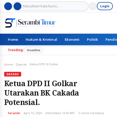
Login
Home
Hukum & Kriminal
Ekonomi
Politik
Pendi
Trending:
Headline
Ketua DPD II Golkar Utarakan BK Cakada Potensial.
Home
Daerah
DAERAH
Ketua DPD II Golkar
Utarakan BK Cakada
Potensial.
Serambi
April 15, 2024
Diterbitkan 13:43 WIT
2 menit membaca