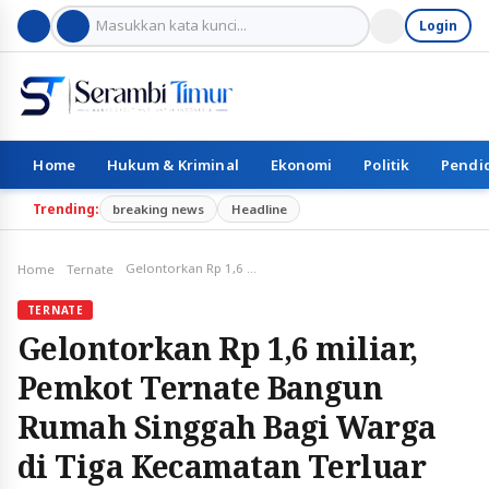
Login
Home
Hukum & Kriminal
Ekonomi
Politik
Pendi
Trending:
breaking news
Headline
Gelontorkan Rp 1,6 miliar, Pemkot Ternate Bangun Rumah Singgah Bagi Warga di Tiga Kecamatan Terluar
Home
Ternate
TERNATE
Gelontorkan Rp 1,6 miliar,
Pemkot Ternate Bangun
Rumah Singgah Bagi Warga
di Tiga Kecamatan Terluar