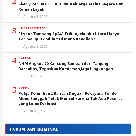
2
Sherly Perluas RTLH, 1.200 Keluarga Malut Segera Huni
Rumah Layak
Agustus 3, 2026
3
UNCATEGORIZED
Ekspor Tambang Rp243 Triliun, Maluku Utara Hanya
Terima Rp317 Miliar: Di Mana Keadilan?
Agustus 3, 2026
4
DAERAH
NHM Angkut 70 Kantong Sampah dari Tanjung
Barnabas, Tegaskan Komitmen Jaga Lingkungan
Juni 11, 2026
5
SOFIFI
Pokja Pemilihan I Bantah Dugaan Rekayasa Tender:
Menu Sanggah Tidak Muncul karena Tak Ada Peserta
yang Lulus Evaluasi
Agustus 5, 2026
HUKUM DAN KRIMINAL