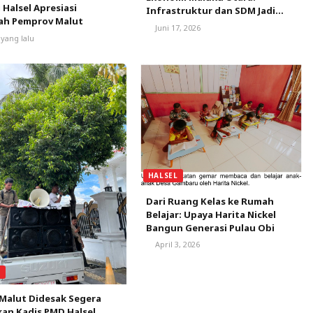
 Halsel Apresiasi
Infrastruktur dan SDM Jadi
ah Pemprov Malut
Kunci Pemerataan Manfaat
Juni 17, 2026
Pembangunan
 yang lalu
HALSEL
Dari Ruang Kelas ke Rumah
Belajar: Upaya Harita Nickel
Bangun Generasi Pulau Obi
April 3, 2026
L
 Malut Didesak Segera
an Kadis PMD Halsel