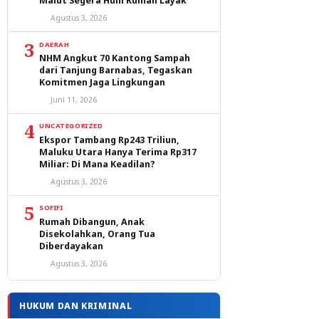
Malut Segera Huni Rumah Layak
Agustus 3, 2026
3
DAERAH
NHM Angkut 70 Kantong Sampah
dari Tanjung Barnabas, Tegaskan
Komitmen Jaga Lingkungan
Juni 11, 2026
4
UNCATEGORIZED
Ekspor Tambang Rp243 Triliun,
Maluku Utara Hanya Terima Rp317
Miliar: Di Mana Keadilan?
Agustus 3, 2026
5
SOFIFI
Rumah Dibangun, Anak
Disekolahkan, Orang Tua
Diberdayakan
Agustus 3, 2026
HUKUM DAN KRIMINAL