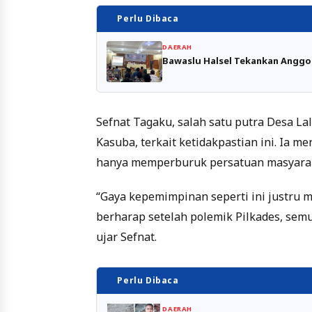
Perlu Dibaca
DAERAH
Bawaslu Halsel Tekankan Anggo
Sefnat Tagaku, salah satu putra Desa La
Kasuba, terkait ketidakpastian ini. Ia 
hanya memperburuk persatuan masyaraka
“Gaya kepemimpinan seperti ini justru 
berharap setelah polemik Pilkades, sem
ujar Sefnat.
Perlu Dibaca
DAERAH