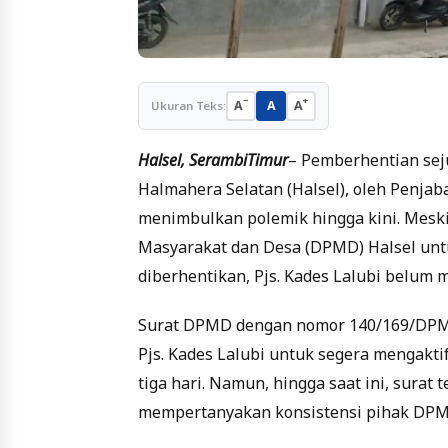
−
+
A
A
A
Ukuran Teks:
Halsel, SerambiTimur
– Pemberhentian sej
Halmahera Selatan (Halsel), oleh Penjab
menimbulkan polemik hingga kini. Mesk
Masyarakat dan Desa (DPMD) Halsel unt
diberhentikan, Pjs. Kades Lalubi belum 
Surat DPMD dengan nomor 140/169/DPMD
Pjs. Kades Lalubi untuk segera mengakt
tiga hari. Namun, hingga saat ini, surat
mempertanyakan konsistensi pihak DPM