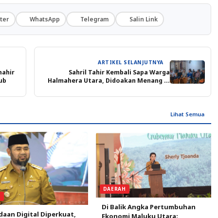
ter
WhatsApp
Telegram
Salin Link
ARTIKEL SELANJUTNYA
hahir
Sahril Tahir Kembali Sapa Warga
ub
Halmahera Utara, Didoakan Menang di
Pilgub
Lihat Semua
DAERAH
L
Di Balik Angka Pertumbuhan
aan Digital Diperkuat,
Ekonomi Maluku Utara: