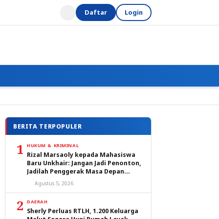
Daftar
Login
BERITA TERPOPULER
1
HUKUM & KRIMINAL
Rizal Marsaoly kepada Mahasiswa
Baru Unkhair: Jangan Jadi Penonton,
Jadilah Penggerak Masa Depan
Ternate dan Maluku Utara
Agustus 5, 2026
2
DAERAH
Sherly Perluas RTLH, 1.200 Keluarga