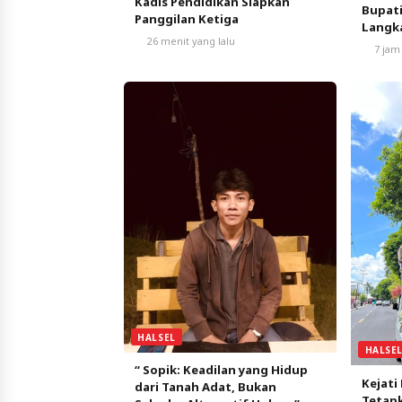
Kadis Pendidikan Siapkan
Bupati
Panggilan Ketiga
Langk
26 menit yang lalu
7 jam
HALSEL
HALSE
“ Sopik: Keadilan yang Hidup
Kejati
dari Tanah Adat, Bukan
Tetapk