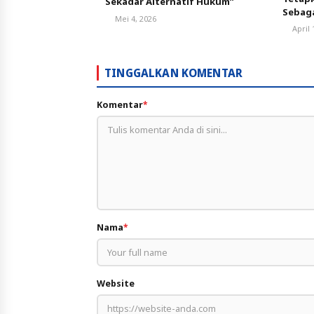
Sekadar Alternatif Hukum”
Sebag
Mei 4, 2026
Desa
April 
TINGGALKAN KOMENTAR
Komentar
*
Nama
*
Website