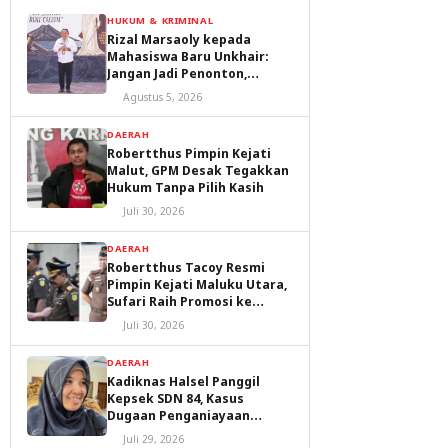
HUKUM & KRIMINAL
Rizal Marsaoly kepada
Mahasiswa Baru Unkhair:
Jangan Jadi Penonton,
Jadilah Penggerak Masa
Agustus 5, 2026
Depan Ternate dan Maluku
Utara
DAERAH
Robertthus Pimpin Kejati
Malut, GPM Desak Tegakkan
Hukum Tanpa Pilih Kasih
Juli 30, 2026
DAERAH
Robertthus Tacoy Resmi
Pimpin Kejati Maluku Utara,
Sufari Raih Promosi ke
Kejaksaan Agung
Juli 30, 2026
DAERAH
Kadiknas Halsel Panggil
Kepsek SDN 84, Kasus
Dugaan Penganiayaan
Diproses
Juli 29, 2026