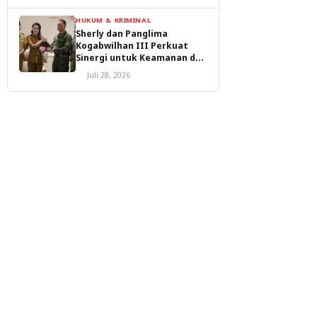
HUKUM & KRIMINAL
Sherly dan Panglima
Kogabwilhan III Perkuat
Sinergi untuk Keamanan dan
Pembangunan Malut
Juli 28, 2026