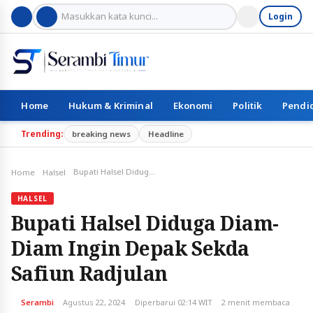
Login
Home
Hukum & Kriminal
Ekonomi
Politik
Pendi
Trending:
breaking news
Headline
Bupati Halsel Diduga Diam-Diam Ingin Depak Sekda Safiun Radjulan
Home
Halsel
HALSEL
Bupati Halsel Diduga Diam-
Diam Ingin Depak Sekda
Safiun Radjulan
Serambi
Agustus 22, 2024
Diperbarui 02:14 WIT
2 menit membaca