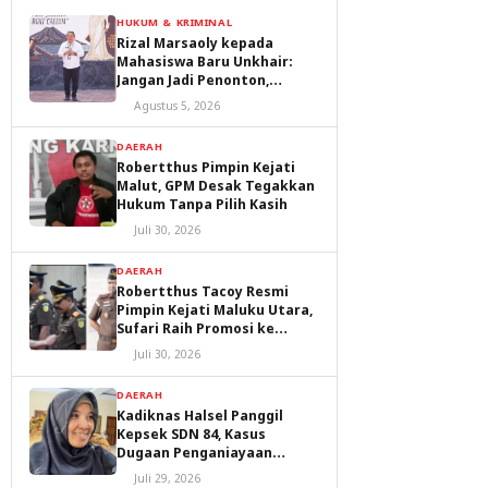
HUKUM & KRIMINAL
Rizal Marsaoly kepada
Mahasiswa Baru Unkhair:
Jangan Jadi Penonton,
Jadilah Penggerak Masa
Agustus 5, 2026
Depan Ternate dan Maluku
Utara
DAERAH
Robertthus Pimpin Kejati
Malut, GPM Desak Tegakkan
Hukum Tanpa Pilih Kasih
Juli 30, 2026
DAERAH
Robertthus Tacoy Resmi
Pimpin Kejati Maluku Utara,
Sufari Raih Promosi ke
Kejaksaan Agung
Juli 30, 2026
DAERAH
Kadiknas Halsel Panggil
Kepsek SDN 84, Kasus
Dugaan Penganiayaan
Diproses
Juli 29, 2026