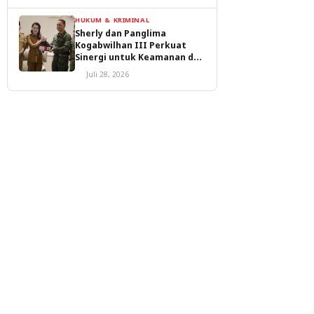
HUKUM & KRIMINAL
Sherly dan Panglima
Kogabwilhan III Perkuat
Sinergi untuk Keamanan dan
Pembangunan Malut
Juli 28, 2026