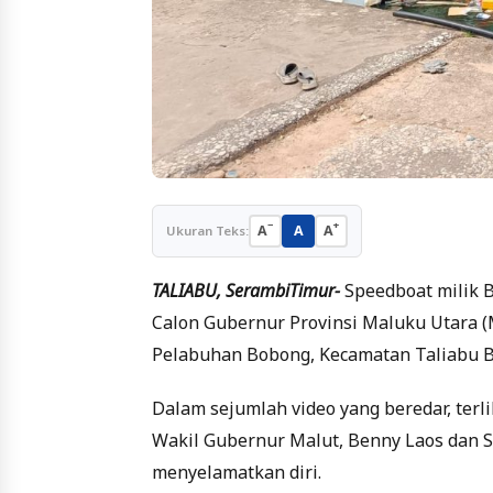
−
+
A
A
A
Ukuran Teks:
TALIABU, SerambiTimur-
Speedboat milik 
Calon Gubernur Provinsi Maluku Utara (
Pelabuhan Bobong, Kecamatan Taliabu B
Dalam sejumlah video yang beredar, te
Wakil Gubernur Malut, Benny Laos dan S
menyelamatkan diri.