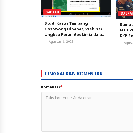
DAERAH
DAERA
Studi Kasus Tambang
Rumpo
Gosowong Dibahas, Webinar
Maluku
Ungkap Peran Geokimia dalam
KKP S
Menemukan Cadangan Emas
Tangk
Agustus 6, 2026
Agust
TINGGALKAN KOMENTAR
Komentar
*