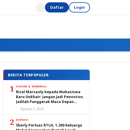
Daftar
Login
BERITA TERPOPULER
1
HUKUM & KRIMINAL
Rizal Marsaoly kepada Mahasiswa
Baru Unkhair: Jangan Jadi Penonton,
Jadilah Penggerak Masa Depan
Ternate dan Maluku Utara
Agustus 5, 2026
2
DAERAH
Sherly Perluas RTLH, 1.200 Keluarga