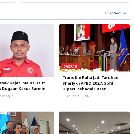
dan 5 Orang Meninggal
Lihat Semua
DAERAH
H
Trans Kie Raha Jadi Taruhan
sak Kejati Malut Usut
Sherly di APBD 2027, Sofifi
s Dugaan Kasus Sarmin
Dipacu sebagai Pusat
Pertumbuhan
m yang lalu
Agustus 6, 2026