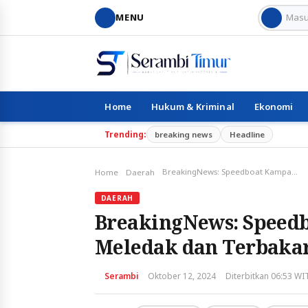
MENU
Home
Hukum & Kriminal
Ekonomi
Trending:
breaking news
Headline
BreakingNews: Speedboat Kampanye Benny Laos Meledak dan Terbakar di Dermaga Bobong
Home
Daerah
DAERAH
BreakingNews: Speed
Meledak dan Terbaka
Serambi
Oktober 12, 2024
Diterbitkan 06:53 WI