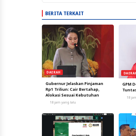
BERITA TERKAIT
DAERAH
DAERA
Gubernur Jelaskan Pinjaman
GPM De
Rp1 Triliun: Cair Bertahap,
Tunta
Alokasi Sesuai Kebutuhan
18 ja
18 jam yang lalu