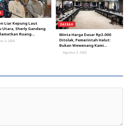
H
n Liar Kepung Laut
DAERAH
 Utara, Sherly Gandeng
elamatkan Ruang
Minta Harga Dasar Rp3.000
ap Nelayan
Ditolak, Pemerintah Halut:
us 5, 2026
Bukan Wewenang Kami
Menetapkan Harga Kelapa
Agustus 3, 2026