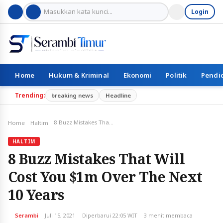
Login
Home
Hukum & Kriminal
Ekonomi
Politik
Pendi
Trending:
breaking news
Headline
8 Buzz Mistakes That Will Cost You $1m Over The Next 10 Years
Home
Haltim
HALTIM
8 Buzz Mistakes That Will
Cost You $1m Over The Next
10 Years
Serambi
Juli 15, 2021
Diperbarui 22:05 WIT
3 menit membaca