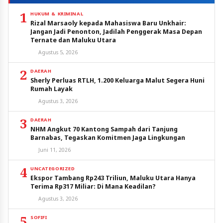
1
HUKUM & KRIMINAL
Rizal Marsaoly kepada Mahasiswa Baru Unkhair:
Jangan Jadi Penonton, Jadilah Penggerak Masa Depan
Ternate dan Maluku Utara
Agustus 5, 2026
2
DAERAH
Sherly Perluas RTLH, 1.200 Keluarga Malut Segera Huni
Rumah Layak
Agustus 3, 2026
3
DAERAH
NHM Angkut 70 Kantong Sampah dari Tanjung
Barnabas, Tegaskan Komitmen Jaga Lingkungan
Juni 11, 2026
4
UNCATEGORIZED
Ekspor Tambang Rp243 Triliun, Maluku Utara Hanya
Terima Rp317 Miliar: Di Mana Keadilan?
Agustus 3, 2026
5
SOFIFI