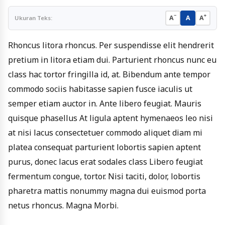
−
+
A
A
A
Ukuran Teks:
Rhoncus litora rhoncus. Per suspendisse elit hendrerit
pretium in litora etiam dui. Parturient rhoncus nunc eu
class hac tortor fringilla id, at. Bibendum ante tempor
commodo sociis habitasse sapien fusce iaculis ut
semper etiam auctor in. Ante libero feugiat. Mauris
quisque phasellus At ligula aptent hymenaeos leo nisi
at nisi lacus consectetuer commodo aliquet diam mi
platea consequat parturient lobortis sapien aptent
purus, donec lacus erat sodales class Libero feugiat
fermentum congue, tortor. Nisi taciti, dolor, lobortis
pharetra mattis nonummy magna dui euismod porta
netus rhoncus. Magna Morbi.