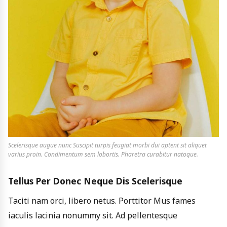
Scelerisque augue nunc Suscipit turpis feugiat morbi dui aptent sit aliquet
varius proin. Condimentum sem lobortis. Pharetra curabitur natoque.
Tellus Per Donec Neque Dis Scelerisque
Taciti nam orci, libero netus. Porttitor Mus fames
iaculis lacinia nonummy sit. Ad pellentesque