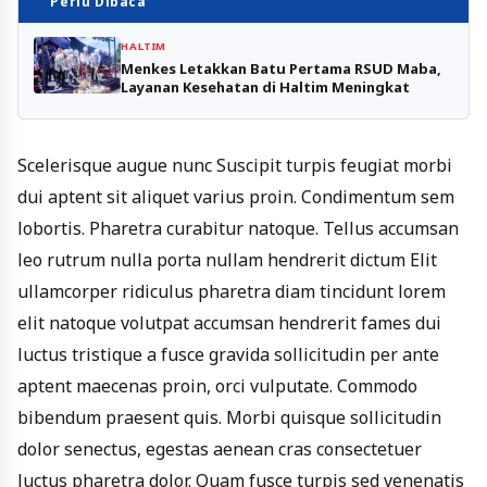
Perlu Dibaca
HALTIM
Menkes Letakkan Batu Pertama RSUD Maba,
Layanan Kesehatan di Haltim Meningkat
Scelerisque augue nunc Suscipit turpis feugiat morbi
dui aptent sit aliquet varius proin. Condimentum sem
lobortis. Pharetra curabitur natoque. Tellus accumsan
leo rutrum nulla porta nullam hendrerit dictum Elit
ullamcorper ridiculus pharetra diam tincidunt lorem
elit natoque volutpat accumsan hendrerit fames dui
luctus tristique a fusce gravida sollicitudin per ante
aptent maecenas proin, orci vulputate. Commodo
bibendum praesent quis. Morbi quisque sollicitudin
dolor senectus, egestas aenean cras consectetuer
luctus pharetra dolor. Quam fusce turpis sed venenatis