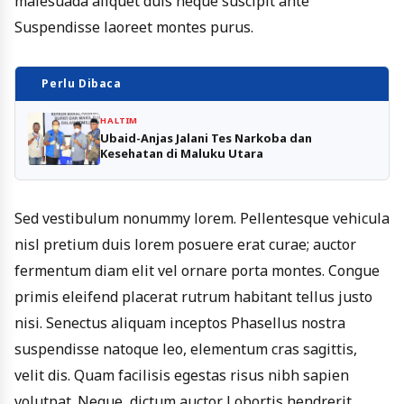
malesuada aliquet duis neque suscipit ante
Suspendisse laoreet montes purus.
Perlu Dibaca
HALTIM
Ubaid-Anjas Jalani Tes Narkoba dan
Kesehatan di Maluku Utara
Sed vestibulum nonummy lorem. Pellentesque vehicula
nisl pretium duis lorem posuere erat curae; auctor
fermentum diam elit vel ornare porta montes. Congue
primis eleifend placerat rutrum habitant tellus justo
nisi. Senectus aliquam inceptos Phasellus nostra
suspendisse natoque leo, elementum cras sagittis,
velit dis. Quam facilisis egestas risus nibh sapien
volutpat. Neque, dictum auctor Lobortis hendrerit.