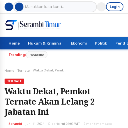
Login
Home
Hukum & Kriminal
Ekonomi
Politik
Pendi
Trending:
Headline
Waktu Dekat, Pemkot Ternate Akan Lelang 2 Jabatan Ini
Home
Ternate
TERNATE
Waktu Dekat, Pemkot
Ternate Akan Lelang 2
Jabatan Ini
Serambi
Juni 11, 2024
Diperbarui 04:02 WIT
2 menit membaca