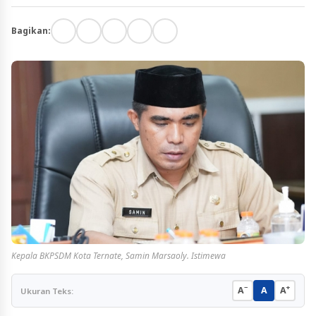
Bagikan:
Kepala BKPSDM Kota Ternate, Samin Marsaoly. Istimewa
−
+
A
A
A
Ukuran Teks: