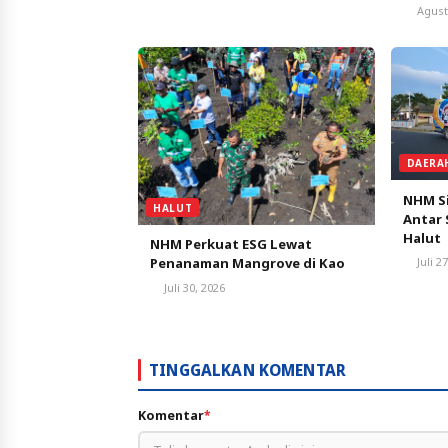
Menet
Agust
DAERA
NHM Si
HALUT
Antar 
Halut
NHM Perkuat ESG Lewat
Juli 2
Penanaman Mangrove di Kao
Juli 30, 2026
TINGGALKAN KOMENTAR
Komentar
*