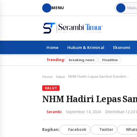
MENU
Home
Hukum & Kriminal
Ekonomi
Trending:
breaking news
Headline
NHM Hadiri Lepas Sambut Dandim 1508/Tobelo
Home
Halut
HALUT
NHM Hadiri Lepas Sa
Serambi
September 14, 2024
Diterbitkan 12:24
Bagikan:
Facebook
Twitter
What