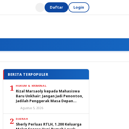
Daftar
Login
BERITA TERPOPULER
1
HUKUM & KRIMINAL
Rizal Marsaoly kepada Mahasiswa
Baru Unkhair: Jangan Jadi Penonton,
Jadilah Penggerak Masa Depan
Ternate dan Maluku Utara
Agustus 5, 2026
2
DAERAH
Sherly Perluas RTLH, 1.200 Keluarga