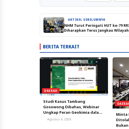
ARTIKEL SEBELUMNYA
NHM Turut Peringati HUT ke-79 RR
Diharapkan Terus Jangkau Wilayah
Maluku Utara
BERITA TERKAIT
DAERAH
Studi Kasus Tambang
DAERA
Gosowong Dibahas, Webinar
Ungkap Peran Geokimia dalam
Minta 
Menemukan Cadangan Emas
Agustus 6, 2026
Ditola
Bukan