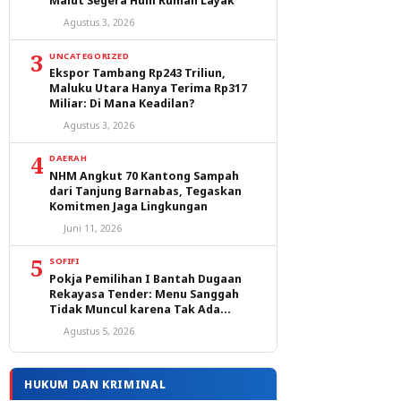
Malut Segera Huni Rumah Layak
Agustus 3, 2026
3
UNCATEGORIZED
Ekspor Tambang Rp243 Triliun,
Maluku Utara Hanya Terima Rp317
Miliar: Di Mana Keadilan?
Agustus 3, 2026
4
DAERAH
NHM Angkut 70 Kantong Sampah
dari Tanjung Barnabas, Tegaskan
Komitmen Jaga Lingkungan
Juni 11, 2026
5
SOFIFI
Pokja Pemilihan I Bantah Dugaan
Rekayasa Tender: Menu Sanggah
Tidak Muncul karena Tak Ada
Peserta yang Lulus Evaluasi
Agustus 5, 2026
HUKUM DAN KRIMINAL