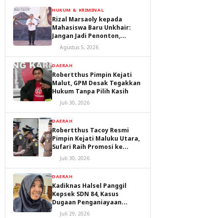
HUKUM & KRIMINAL
Rizal Marsaoly kepada
Mahasiswa Baru Unkhair:
Jangan Jadi Penonton,
Jadilah Penggerak Masa
Agustus 5, 2026
Depan Ternate dan Maluku
Utara
DAERAH
Robertthus Pimpin Kejati
Malut, GPM Desak Tegakkan
Hukum Tanpa Pilih Kasih
Juli 30, 2026
DAERAH
Robertthus Tacoy Resmi
Pimpin Kejati Maluku Utara,
Sufari Raih Promosi ke
Kejaksaan Agung
Juli 30, 2026
DAERAH
Kadiknas Halsel Panggil
Kepsek SDN 84, Kasus
Dugaan Penganiayaan
Diproses
Juli 29, 2026