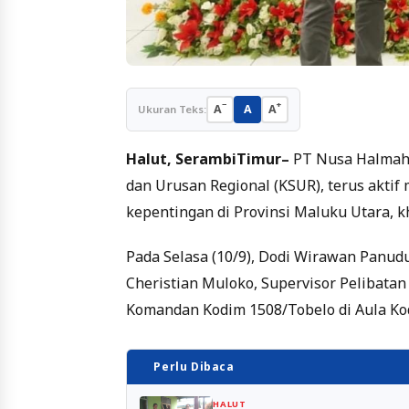
−
+
A
A
A
Ukuran Teks:
Halut, SerambiTimur–
PT Nusa Halmahe
dan Urusan Regional (KSUR), terus aktif
kepentingan di Provinsi Maluku Utara, 
Pada Selasa (10/9), Dodi Wirawan Panud
Cheristian Muloko, Supervisor Pelibatan
Komandan Kodim 1508/Tobelo di Aula K
Perlu Dibaca
HALUT