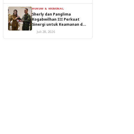
HUKUM & KRIMINAL
Sherly dan Panglima
Kogabwilhan III Perkuat
Sinergi untuk Keamanan dan
Pembangunan Malut
Juli 28, 2026