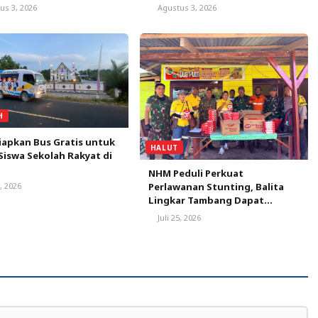
apkan Harga Kelapa
Kaidah GMP
us 3, 2026
Agustus 3, 2026
H
apkan Bus Gratis untuk
HALUT
Siswa Sekolah Rakyat di
NHM Peduli Perkuat
7, 2026
Perlawanan Stunting, Balita
Lingkar Tambang Dapat
Dukungan Nutrisi
Juli 25, 2026