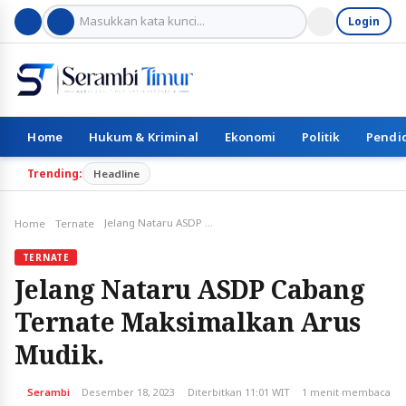
Login
Home
Hukum & Kriminal
Ekonomi
Politik
Pendi
Trending:
Headline
Jelang Nataru ASDP Cabang Ternate Maksimalkan Arus Mudik.
Home
Ternate
TERNATE
Jelang Nataru ASDP Cabang
Ternate Maksimalkan Arus
Mudik.
Serambi
Desember 18, 2023
Diterbitkan 11:01 WIT
1 menit membaca