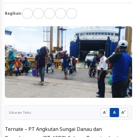
Bagikan:
−
+
A
A
A
Ukuran Teks:
Ternate – PT Angkutan Sungai Danau dan