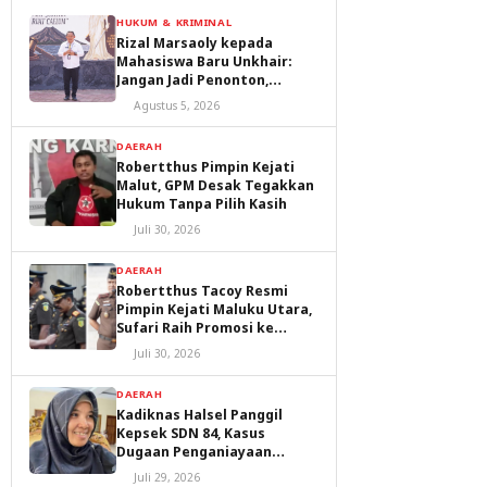
HUKUM & KRIMINAL
Rizal Marsaoly kepada
Mahasiswa Baru Unkhair:
Jangan Jadi Penonton,
Jadilah Penggerak Masa
Agustus 5, 2026
Depan Ternate dan Maluku
Utara
DAERAH
Robertthus Pimpin Kejati
Malut, GPM Desak Tegakkan
Hukum Tanpa Pilih Kasih
Juli 30, 2026
DAERAH
Robertthus Tacoy Resmi
Pimpin Kejati Maluku Utara,
Sufari Raih Promosi ke
Kejaksaan Agung
Juli 30, 2026
DAERAH
Kadiknas Halsel Panggil
Kepsek SDN 84, Kasus
Dugaan Penganiayaan
Diproses
Juli 29, 2026