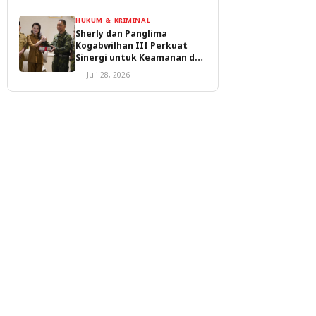
HUKUM & KRIMINAL
Sherly dan Panglima
Kogabwilhan III Perkuat
Sinergi untuk Keamanan dan
Pembangunan Malut
Juli 28, 2026