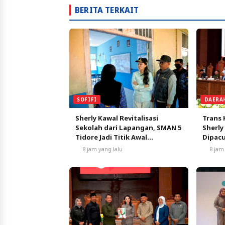
BERITA TERKAIT
SOFIFI
DAERA
Sherly Kawal Revitalisasi
Trans 
Sekolah dari Lapangan, SMAN 5
Sherly
Tidore Jadi Titik Awal
Dipacu
Pendidikan Bermutu
Pertu
8 jam yang lalu
8 jam