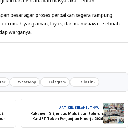
agi korban bencana dan masyarakat rentan.
apan besar agar proses perbaikan segera rampung,
ati rumah yang aman, layak, dan manusiawi—sebuah
dap warganya.
ter
WhatsApp
Telegram
Salin Link
ARTIKEL SELANJUTNYA
ut
Kakanwil Ditjenpas Malut dan Seluruh
nur
Ka-UPT Teken Perjanjian Kinerja 2026