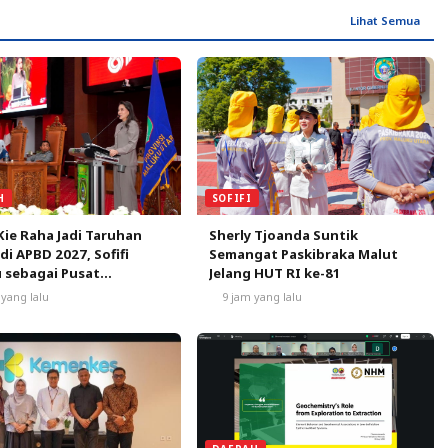
Lihat Semua
SOFIFI
H
Sherly Tjoanda Suntik
Kie Raha Jadi Taruhan
Semangat Paskibraka Malut
 di APBD 2027, Sofifi
Jelang HUT RI ke-81
 sebagai Pusat
mbuhan
9 jam yang lalu
 yang lalu