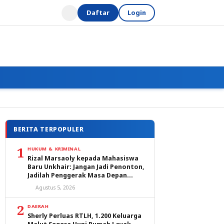
Daftar
Login
BERITA TERPOPULER
1
HUKUM & KRIMINAL
Rizal Marsaoly kepada Mahasiswa
Baru Unkhair: Jangan Jadi Penonton,
Jadilah Penggerak Masa Depan
Ternate dan Maluku Utara
Agustus 5, 2026
2
DAERAH
Sherly Perluas RTLH, 1.200 Keluarga