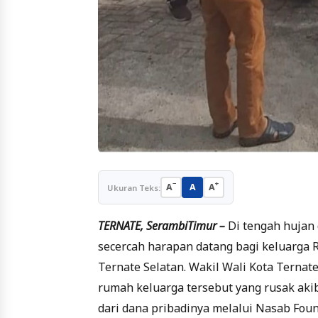
−
+
A
A
A
Ukuran Teks:
TERNATE, SerambiTimur –
Di tengah hujan 
secercah harapan datang bagi keluarga 
Ternate Selatan. Wakil Wali Kota Ternat
rumah keluarga tersebut yang rusak aki
dari dana pribadinya melalui Nasab Foun