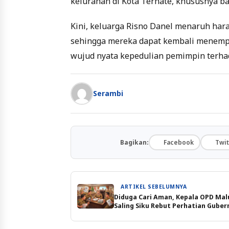
kelurahan di Kota Ternate, khususnya b
Kini, keluarga Risno Danel menaruh har
sehingga mereka dapat kembali menemp
wujud nyata kepedulian pemimpin terha
Serambi
Bagikan:
Facebook
Twit
ARTIKEL SEBELUMNYA
Diduga Cari Aman, Kepala OPD Mal
Saling Siku Rebut Perhatian Guber