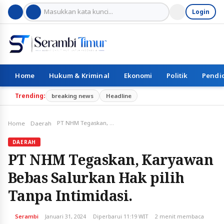
Login
Home
Hukum & Kriminal
Ekonomi
Politik
Pendi
Trending:
breaking news
Headline
PT NHM Tegaskan, Karyawan Bebas Salurkan Hak pilih Tanpa Intimidasi.
Home
Daerah
DAERAH
PT NHM Tegaskan, Karyawan
Bebas Salurkan Hak pilih
Tanpa Intimidasi.
Serambi
Januari 31, 2024
Diperbarui 11:19 WIT
2 menit membaca