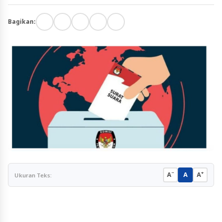
Bagikan:
−
+
A
A
A
Ukuran Teks: