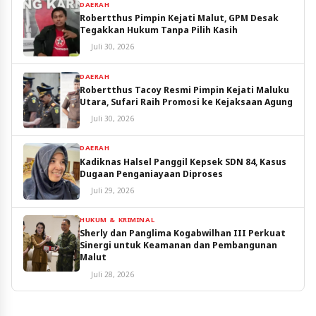
DAERAH
Robertthus Pimpin Kejati Malut, GPM Desak
Tegakkan Hukum Tanpa Pilih Kasih
Juli 30, 2026
DAERAH
Robertthus Tacoy Resmi Pimpin Kejati Maluku
Utara, Sufari Raih Promosi ke Kejaksaan Agung
Juli 30, 2026
DAERAH
Kadiknas Halsel Panggil Kepsek SDN 84, Kasus
Dugaan Penganiayaan Diproses
Juli 29, 2026
HUKUM & KRIMINAL
Sherly dan Panglima Kogabwilhan III Perkuat
Sinergi untuk Keamanan dan Pembangunan
Malut
Juli 28, 2026