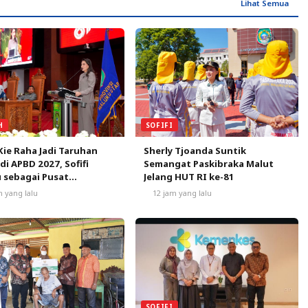
Lihat Semua
SOFIFI
H
Sherly Tjoanda Suntik
Kie Raha Jadi Taruhan
Semangat Paskibraka Malut
 di APBD 2027, Sofifi
Jelang HUT RI ke-81
 sebagai Pusat
mbuhan
12 jam yang lalu
m yang lalu
SOFIFI