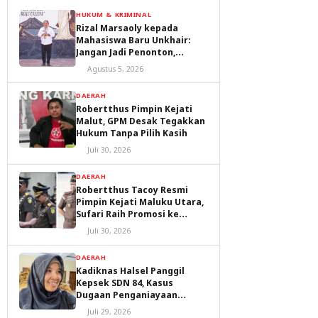
HUKUM & KRIMINAL
Rizal Marsaoly kepada
Mahasiswa Baru Unkhair:
Jangan Jadi Penonton,
Jadilah Penggerak Masa
Agustus 5, 2026
Depan Ternate dan Maluku
Utara
DAERAH
Robertthus Pimpin Kejati
Malut, GPM Desak Tegakkan
Hukum Tanpa Pilih Kasih
Juli 30, 2026
DAERAH
Robertthus Tacoy Resmi
Pimpin Kejati Maluku Utara,
Sufari Raih Promosi ke
Kejaksaan Agung
Juli 30, 2026
DAERAH
Kadiknas Halsel Panggil
Kepsek SDN 84, Kasus
Dugaan Penganiayaan
Diproses
Juli 29, 2026