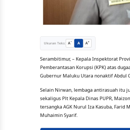
−
+
A
A
A
Ukuran Teks:
Serambitimur, – Kepala Inspektorat Prov
Pemberantasan Korupsi (KPK) atas duga
Gubernur Maluku Utara nonaktif Abdul G
Selain Nirwan, lembaga antirasuah itu j
sekaligus Plt Kepala Dinas PUPR, Maizo
tersangka AGK Nurul Iza Kasuba, Farid M
Muhaimin Syarif.