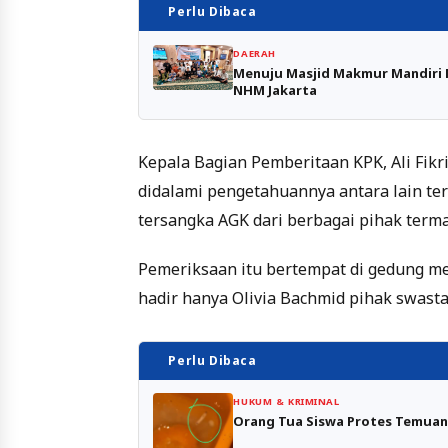
Perlu Dibaca
DAERAH
Menuju Masjid Makmur Mandiri M
NHM Jakarta
Kepala Bagian Pemberitaan KPK, Ali Fik
didalami pengetahuannya antara lain te
tersangka AGK dari berbagai pihak terma
Pemeriksaan itu bertempat di gedung mer
hadir hanya Olivia Bachmid pihak swasta 
Perlu Dibaca
HUKUM & KRIMINAL
Orang Tua Siswa Protes Temuan