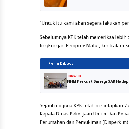
“Untuk itu kami akan segera lakukan pen
Sebelumnya KPK telah memeriksa lebih d
lingkungan Pemprov Malut, kontraktor s
Perlu Dibaca
TERNATE
NHM Perkuat Sinergi SAR Hadapi
Sejauh ini juga KPK telah menetapkan 7 
Kepala Dinas Pekerjaan Umum dan Penat
Perumahan dan Pemukiman (Disperkim) 