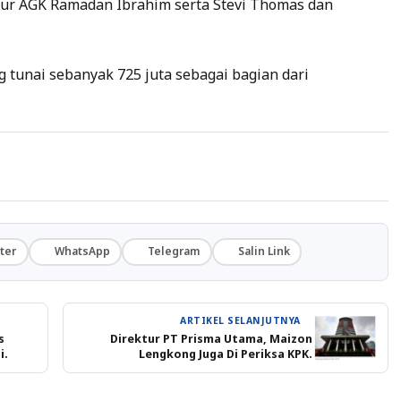
nur AGK Ramadan Ibrahim serta Stevi Thomas dan
tunai sebanyak 725 juta sebagai bagian dari
ter
WhatsApp
Telegram
Salin Link
ARTIKEL SELANJUTNYA
s
Direktur PT Prisma Utama, Maizon
i.
Lengkong Juga Di Periksa KPK.