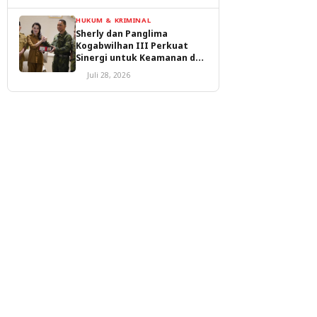
HUKUM & KRIMINAL
Sherly dan Panglima
Kogabwilhan III Perkuat
Sinergi untuk Keamanan dan
Pembangunan Malut
Juli 28, 2026