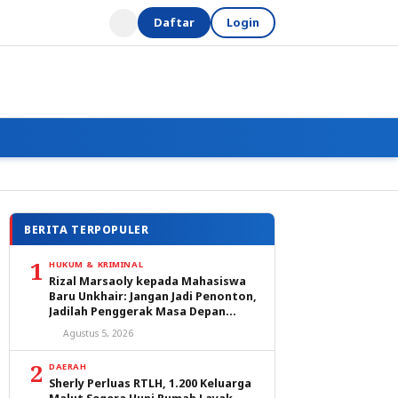
Daftar
Login
BERITA TERPOPULER
1
HUKUM & KRIMINAL
Rizal Marsaoly kepada Mahasiswa
Baru Unkhair: Jangan Jadi Penonton,
Jadilah Penggerak Masa Depan
Ternate dan Maluku Utara
Agustus 5, 2026
2
DAERAH
Sherly Perluas RTLH, 1.200 Keluarga