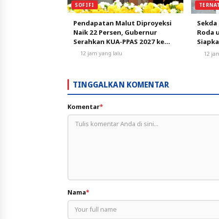
SOFIFI
TERNA
Pendapatan Malut Diproyeksi
Sekda 
Naik 22 Persen, Gubernur
Roda 
Serahkan KUA-PPAS 2027 ke
Siapk
DPRD
12 jam yang lalu
12 ja
TINGGALKAN KOMENTAR
Komentar
*
Nama
*