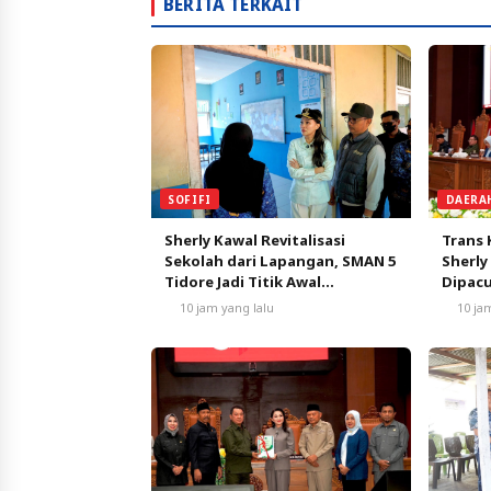
BERITA TERKAIT
SOFIFI
DAERA
Sherly Kawal Revitalisasi
Trans 
Sekolah dari Lapangan, SMAN 5
Sherly
Tidore Jadi Titik Awal
Dipacu
Pendidikan Bermutu
Pertu
10 jam yang lalu
10 ja