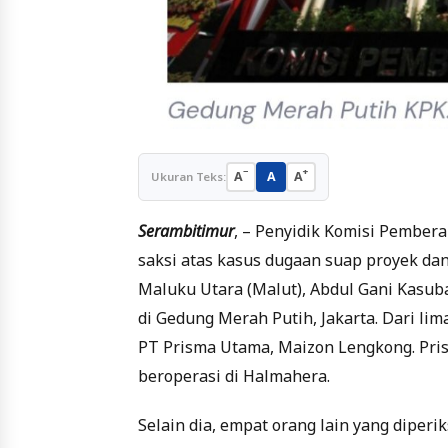
−
+
A
A
A
Ukuran Teks:
Serambitimur
, – Penyidik Komisi Pember
saksi atas kasus dugaan suap proyek da
Maluku Utara (Malut), Abdul Gani Kasuba
di Gedung Merah Putih, Jakarta. Dari lim
PT Prisma Utama, Maizon Lengkong. Pri
beroperasi di Halmahera.
Selain dia, empat orang lain yang diper