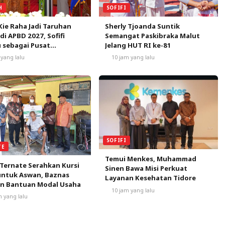
SOFIFI
H
Sherly Tjoanda Suntik
Kie Raha Jadi Taruhan
Semangat Paskibraka Malut
 di APBD 2027, Sofifi
Jelang HUT RI ke-81
 sebagai Pusat
mbuhan
10 jam yang lalu
 yang lalu
SOFIFI
TE
Temui Menkes, Muhammad
Ternate Serahkan Kursi
Sinen Bawa Misi Perkuat
untuk Aswan, Baznas
Layanan Kesehatan Tidore
an Bantuan Modal Usaha
10 jam yang lalu
m yang lalu