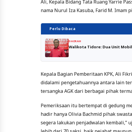
Ali, Kepala Bidang Tata Ruang Yarrie Pas
nama Nurul Iza Kasuba, Farid M. Imam p
Perlu Dibaca
DAERAH
Walikota Tidore: Dua Unit Mobil
Kepala Bagian Pemberitaan KPK, Ali Fik
didalami pengetahuannya antara lain te
tersangka AGK dari berbagai pihak terma
Pemeriksaan itu bertempat di gedung mer
hadir hanya Olivia Bachmid pihak swasta
segera lakukan penjadwalan kembali,” u
lebih dari 70 saksi, baik pejabat maupu