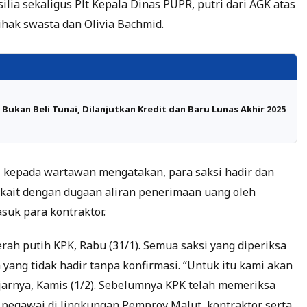
silia sekaligus Plt Kepala Dinas PUPR, putri dari AGK atas
ihak swasta dan Olivia Bachmid.
 Bukan Beli Tunai, Dilanjutkan Kredit dan Baru Lunas Akhir 2025
ri kepada wartawan mengatakan, para saksi hadir dan
rkait dengan dugaan aliran penerimaan uang oleh
suk para kontraktor.
ah putih KPK, Rabu (31/1). Semua saksi yang diperiksa
 yang tidak hadir tanpa konfirmasi. “Untuk itu kami akan
jarnya, Kamis (1/2). Sebelumnya KPK telah memeriksa
n pegawai di lingkungan Pemprov Malut, kontraktor serta