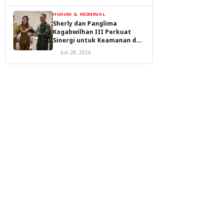
HUKUM & KRIMINAL
Sherly dan Panglima
Kogabwilhan III Perkuat
Sinergi untuk Keamanan dan
Pembangunan Malut
Juli 28, 2026