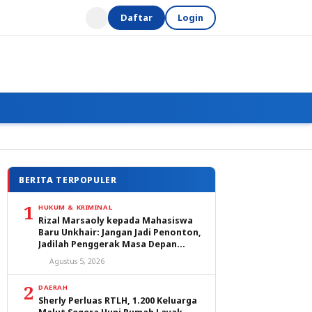
Daftar
Login
BERITA TERPOPULER
1
HUKUM & KRIMINAL
Rizal Marsaoly kepada Mahasiswa
Baru Unkhair: Jangan Jadi Penonton,
Jadilah Penggerak Masa Depan
Ternate dan Maluku Utara
Agustus 5, 2026
2
DAERAH
Sherly Perluas RTLH, 1.200 Keluarga