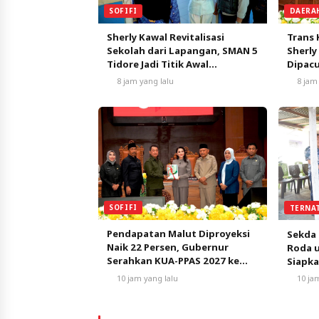
SOFIFI
DAERA
Sherly Kawal Revitalisasi
Trans 
Sekolah dari Lapangan, SMAN 5
Sherly
Tidore Jadi Titik Awal
Dipacu
Pendidikan Bermutu
Pertu
8 jam yang lalu
8 jam
SOFIFI
TERNA
Pendapatan Malut Diproyeksi
Sekda 
Naik 22 Persen, Gubernur
Roda 
Serahkan KUA-PPAS 2027 ke
Siapk
DPRD
10 jam yang lalu
10 ja