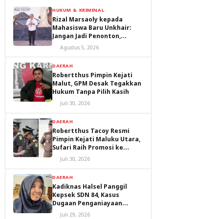
HUKUM & KRIMINAL
Rizal Marsaoly kepada
Mahasiswa Baru Unkhair:
Jangan Jadi Penonton,
Jadilah Penggerak Masa
Agustus 5, 2026
Depan Ternate dan Maluku
Utara
DAERAH
Robertthus Pimpin Kejati
Malut, GPM Desak Tegakkan
Hukum Tanpa Pilih Kasih
Juli 30, 2026
DAERAH
Robertthus Tacoy Resmi
Pimpin Kejati Maluku Utara,
Sufari Raih Promosi ke
Kejaksaan Agung
Juli 30, 2026
DAERAH
Kadiknas Halsel Panggil
Kepsek SDN 84, Kasus
Dugaan Penganiayaan
Diproses
Juli 29, 2026