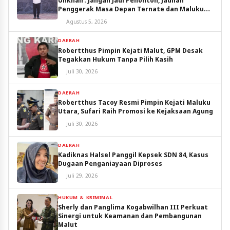
Unkhair: Jangan Jadi Penonton, Jadilah
Penggerak Masa Depan Ternate dan Maluku
Utara
Agustus 5, 2026
DAERAH
Robertthus Pimpin Kejati Malut, GPM Desak
Tegakkan Hukum Tanpa Pilih Kasih
Juli 30, 2026
DAERAH
Robertthus Tacoy Resmi Pimpin Kejati Maluku
Utara, Sufari Raih Promosi ke Kejaksaan Agung
Juli 30, 2026
DAERAH
Kadiknas Halsel Panggil Kepsek SDN 84, Kasus
Dugaan Penganiayaan Diproses
Juli 29, 2026
HUKUM & KRIMINAL
Sherly dan Panglima Kogabwilhan III Perkuat
Sinergi untuk Keamanan dan Pembangunan
Malut