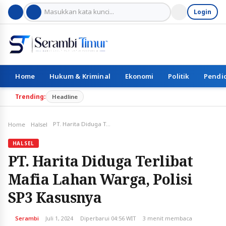
Login
Home
Hukum & Kriminal
Ekonomi
Politik
Pendi
Trending:
Headline
PT. Harita Diduga Terlibat Mafia Lahan Warga, Polisi SP3 Kasusnya
Home
Halsel
HALSEL
PT. Harita Diduga Terlibat
Mafia Lahan Warga, Polisi
SP3 Kasusnya
Serambi
Juli 1, 2024
Diperbarui 04:56 WIT
3 menit membaca