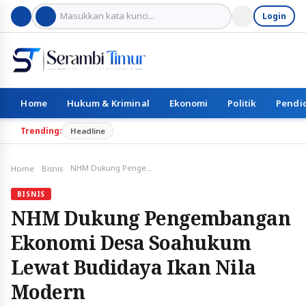
Login
Home
Hukum & Kriminal
Ekonomi
Politik
Pendi
Trending:
Headline
NHM Dukung Pengembangan Ekonomi Desa Soahukum Lewat Budidaya Ikan Nila Modern
Home
Bisnis
BISNIS
NHM Dukung Pengembangan
Ekonomi Desa Soahukum
Lewat Budidaya Ikan Nila
Modern