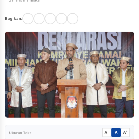
2 menit membaca
Bagikan:
−
+
A
A
A
Ukuran Teks: