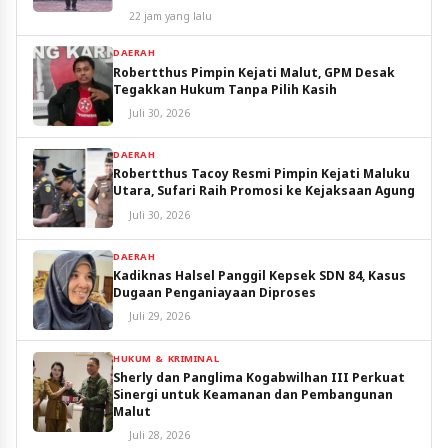
Utara
22 jam yang lalu
DAERAH
Robertthus Pimpin Kejati Malut, GPM Desak
Tegakkan Hukum Tanpa Pilih Kasih
Juli 30, 2026
DAERAH
Robertthus Tacoy Resmi Pimpin Kejati Maluku
Utara, Sufari Raih Promosi ke Kejaksaan Agung
Juli 30, 2026
DAERAH
Kadiknas Halsel Panggil Kepsek SDN 84, Kasus
Dugaan Penganiayaan Diproses
Juli 29, 2026
HUKUM & KRIMINAL
Sherly dan Panglima Kogabwilhan III Perkuat
Sinergi untuk Keamanan dan Pembangunan
Malut
Juli 28, 2026