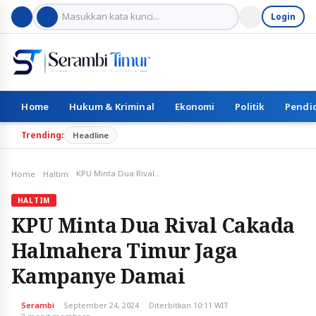
Login
Home
Hukum & Kriminal
Ekonomi
Politik
Pendi
Trending:
Headline
KPU Minta Dua Rival Cakada Halmahera Timur Jaga Kampanye Damai
Home
Haltim
HALTIM
KPU Minta Dua Rival Cakada
Halmahera Timur Jaga
Kampanye Damai
Serambi
September 24, 2024
Diterbitkan 10:11 WIT